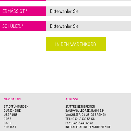
ERMÄSSIGT:
*
SCHÜLER:
*
NAVIGATION
ADRESSE
STADTFÜHRUNGEN
STATTREISEN BREMEN
GUTSCHEINE
BAUMWOLLBÖRSE, RAUM 334
ÜBER UNS
WACHTSTR. 24, 28195 BREMEN
JOBS
TEL.: 0421 / 430 56 56
CARD
FAX: 0421 / 430 56 54
KONTAKT
INFO(AT)STATTREISEN-BREMEN.DE