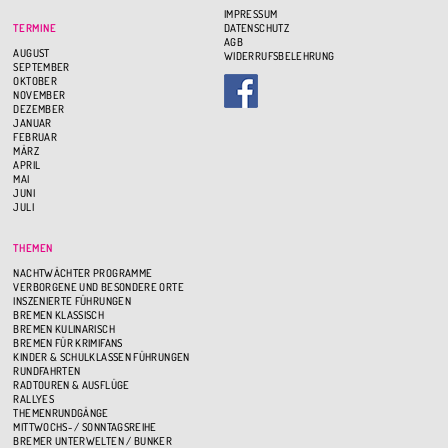
IMPRESSUM
TERMINE
DATENSCHUTZ
AGB
AUGUST
WIDERRUFSBELEHRUNG
SEPTEMBER
OKTOBER
NOVEMBER
DEZEMBER
JANUAR
FEBRUAR
MÄRZ
APRIL
MAI
JUNI
JULI
THEMEN
NACHTWÄCHTER PROGRAMME
VERBORGENE UND BESONDERE ORTE
INSZENIERTE FÜHRUNGEN
BREMEN KLASSISCH
BREMEN KULINARISCH
BREMEN FÜR KRIMIFANS
KINDER & SCHULKLASSEN FÜHRUNGEN
RUNDFAHRTEN
RADTOUREN & AUSFLÜGE
RALLYES
THEMENRUNDGÄNGE
MITTWOCHS- / SONNTAGSREIHE
BREMER UNTERWELTEN / BUNKER