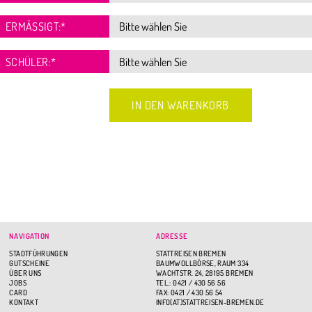
ERMÄSSIGT:
*
SCHÜLER:
*
NAVIGATION
ADRESSE
STADTFÜHRUNGEN
STATTREISEN BREMEN
GUTSCHEINE
BAUMWOLLBÖRSE, RAUM 334
ÜBER UNS
WACHTSTR. 24, 28195 BREMEN
JOBS
TEL.: 0421 / 430 56 56
CARD
FAX: 0421 / 430 56 54
KONTAKT
INFO(AT)STATTREISEN-BREMEN.DE