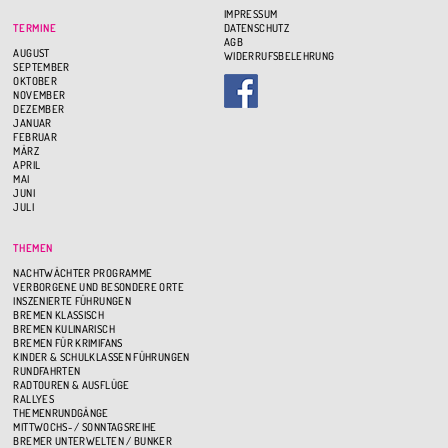
IMPRESSUM
TERMINE
DATENSCHUTZ
AGB
AUGUST
WIDERRUFSBELEHRUNG
SEPTEMBER
OKTOBER
NOVEMBER
DEZEMBER
JANUAR
FEBRUAR
MÄRZ
APRIL
MAI
JUNI
JULI
THEMEN
NACHTWÄCHTER PROGRAMME
VERBORGENE UND BESONDERE ORTE
INSZENIERTE FÜHRUNGEN
BREMEN KLASSISCH
BREMEN KULINARISCH
BREMEN FÜR KRIMIFANS
KINDER & SCHULKLASSEN FÜHRUNGEN
RUNDFAHRTEN
RADTOUREN & AUSFLÜGE
RALLYES
THEMENRUNDGÄNGE
MITTWOCHS- / SONNTAGSREIHE
BREMER UNTERWELTEN / BUNKER