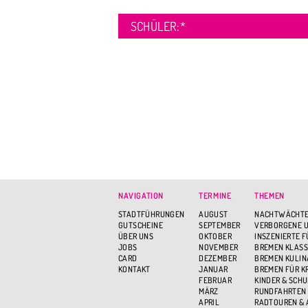
SCHÜLER:
*
NAVIGATION
TERMINE
THEMEN
STADTFÜHRUNGEN
AUGUST
NACHTWÄCHTE
GUTSCHEINE
SEPTEMBER
VERBORGENE U
ÜBER UNS
OKTOBER
INSZENIERTE 
JOBS
NOVEMBER
BREMEN KLASS
CARD
DEZEMBER
BREMEN KULIN
KONTAKT
JANUAR
BREMEN FÜR K
FEBRUAR
KINDER & SCH
MÄRZ
RUNDFAHRTEN
APRIL
RADTOUREN &