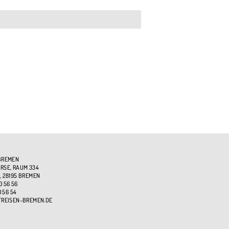
BREMEN
SE, RAUM 334
, 28195 BREMEN
0 56 56
0 56 54
TREISEN-BREMEN.DE