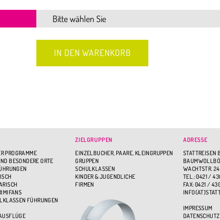
ZIELGRUPPEN
ADRESSE
R PROGRAMME
EINZELBUCHER, PAARE, KLEINGRUPPEN
STATTREISEN 
ND BESONDERE ORTE
GRUPPEN
BAUMWOLLBÖR
FÜHRUNGEN
SCHULKLASSEN
WACHTSTR. 24
ISCH
KINDER & JUGENDLICHE
TEL.: 0421 / 43
ARISCH
FIRMEN
FAX: 0421 / 43
RIMIFANS
INFO(AT)STAT
ULKLASSEN FÜHRUNGEN
IMPRESSUM
 AUSFLÜGE
DATENSCHUTZ