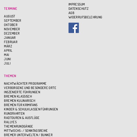
IMPRESSUM
TERMINE
DATENSCHUTZ
AGB
AUGUST
WIDERRUFSBELEHRUNG
SEPTEMBER
OKTOBER
NOVEMBER
DEZEMBER
JANUAR
FEBRUAR
MÄRZ
APRIL
MAI
JUNI
JULI
THEMEN
NACHTWÄCHTER PROGRAMME
VERBORGENE UND BESONDERE ORTE
INSZENIERTE FÜHRUNGEN
BREMEN KLASSISCH
BREMEN KULINARISCH
BREMEN FÜR KRIMIFANS
KINDER & SCHULKLASSEN FÜHRUNGEN
RUNDFAHRTEN
RADTOUREN & AUSFLÜGE
RALLYES
THEMENRUNDGÄNGE
MITTWOCHS- / SONNTAGSREIHE
BREMER UNTERWELTEN / BUNKER