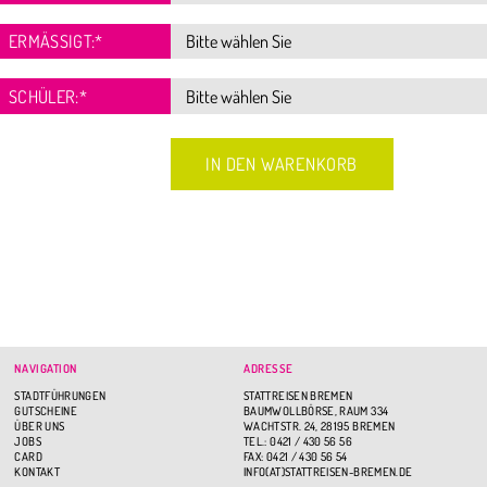
ERMÄSSIGT:
*
SCHÜLER:
*
NAVIGATION
ADRESSE
STADTFÜHRUNGEN
STATTREISEN BREMEN
GUTSCHEINE
BAUMWOLLBÖRSE, RAUM 334
ÜBER UNS
WACHTSTR. 24, 28195 BREMEN
JOBS
TEL.: 0421 / 430 56 56
CARD
FAX: 0421 / 430 56 54
KONTAKT
INFO(AT)STATTREISEN-BREMEN.DE