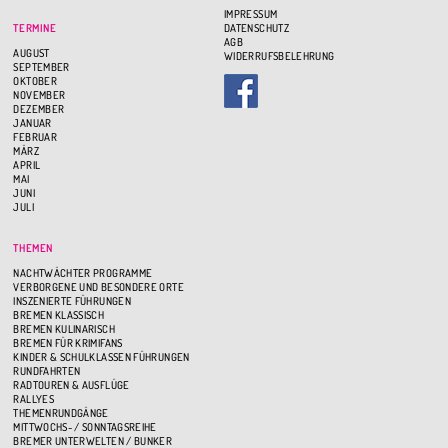
IMPRESSUM
TERMINE
DATENSCHUTZ
AGB
AUGUST
WIDERRUFSBELEHRUNG
SEPTEMBER
OKTOBER
NOVEMBER
DEZEMBER
JANUAR
FEBRUAR
MÄRZ
APRIL
MAI
JUNI
JULI
THEMEN
NACHTWÄCHTER PROGRAMME
VERBORGENE UND BESONDERE ORTE
INSZENIERTE FÜHRUNGEN
BREMEN KLASSISCH
BREMEN KULINARISCH
BREMEN FÜR KRIMIFANS
KINDER & SCHULKLASSEN FÜHRUNGEN
RUNDFAHRTEN
RADTOUREN & AUSFLÜGE
RALLYES
THEMENRUNDGÄNGE
MITTWOCHS- / SONNTAGSREIHE
BREMER UNTERWELTEN / BUNKER