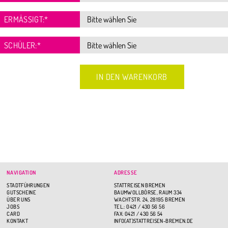
ERMÄSSIGT:
*
SCHÜLER:
*
NAVIGATION
ADRESSE
STADTFÜHRUNGEN
STATTREISEN BREMEN
GUTSCHEINE
BAUMWOLLBÖRSE, RAUM 334
ÜBER UNS
WACHTSTR. 24, 28195 BREMEN
JOBS
TEL.: 0421 / 430 56 56
CARD
FAX: 0421 / 430 56 54
KONTAKT
INFO(AT)STATTREISEN-BREMEN.DE