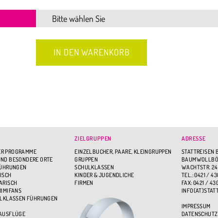
ZIELGRUPPEN
ADRESSE
R PROGRAMME
EINZELBUCHER, PAARE, KLEINGRUPPEN
STATTREISEN 
ND BESONDERE ORTE
GRUPPEN
BAUMWOLLBÖR
FÜHRUNGEN
SCHULKLASSEN
WACHTSTR. 24
ISCH
KINDER & JUGENDLICHE
TEL.: 0421 / 43
ARISCH
FIRMEN
FAX: 0421 / 43
RIMIFANS
INFO(AT)STAT
ULKLASSEN FÜHRUNGEN
IMPRESSUM
 AUSFLÜGE
DATENSCHUTZ