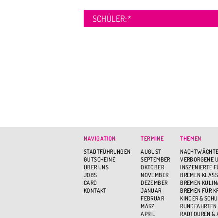
SCHÜLER:
*
NAVIGATION
TERMINE
THEMEN
STADTFÜHRUNGEN
AUGUST
NACHTWÄCHTE
GUTSCHEINE
SEPTEMBER
VERBORGENE U
ÜBER UNS
OKTOBER
INSZENIERTE 
JOBS
NOVEMBER
BREMEN KLASS
CARD
DEZEMBER
BREMEN KULIN
KONTAKT
JANUAR
BREMEN FÜR K
FEBRUAR
KINDER & SCH
MÄRZ
RUNDFAHRTEN
APRIL
RADTOUREN &