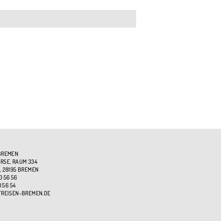
BREMEN
SE, RAUM 334
, 28195 BREMEN
0 56 56
0 56 54
TREISEN-BREMEN.DE