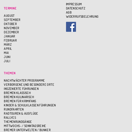
IMPRESSUM
TERMINE
DATENSCHUTZ
AGB
AUGUST
WIDERRUFSBELEHRUNG
SEPTEMBER
OKTOBER
NOVEMBER
DEZEMBER
JANUAR
FEBRUAR
MÄRZ
APRIL
MAI
JUNI
JULI
THEMEN
NACHTWÄCHTER PROGRAMME
VERBORGENE UND BESONDERE ORTE
INSZENIERTE FÜHRUNGEN
BREMEN KLASSISCH
BREMEN KULINARISCH
BREMEN FÜR KRIMIFANS
KINDER & SCHULKLASSEN FÜHRUNGEN
RUNDFAHRTEN
RADTOUREN & AUSFLÜGE
RALLYES
THEMENRUNDGÄNGE
MITTWOCHS- / SONNTAGSREIHE
BREMER UNTERWELTEN / BUNKER