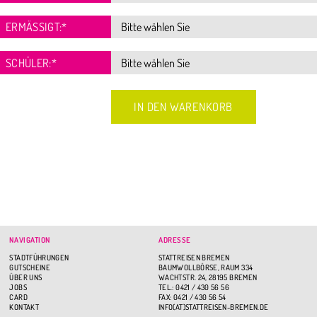
ERMÄSSIGT:
*
SCHÜLER:
*
NAVIGATION
ADRESSE
STADTFÜHRUNGEN
STATTREISEN BREMEN
GUTSCHEINE
BAUMWOLLBÖRSE, RAUM 334
ÜBER UNS
WACHTSTR. 24, 28195 BREMEN
JOBS
TEL.: 0421 / 430 56 56
CARD
FAX: 0421 / 430 56 54
KONTAKT
INFO(AT)STATTREISEN-BREMEN.DE