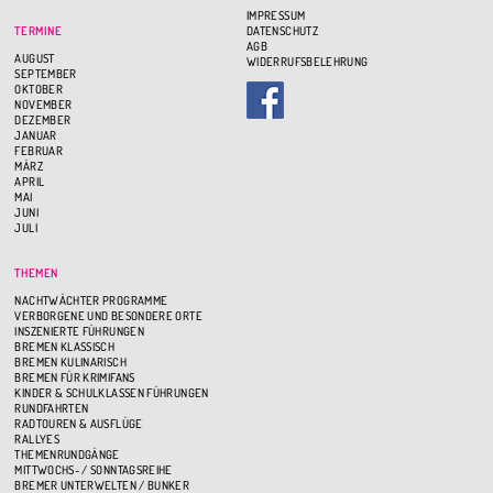
IMPRESSUM
TERMINE
DATENSCHUTZ
AGB
AUGUST
WIDERRUFSBELEHRUNG
SEPTEMBER
OKTOBER
NOVEMBER
DEZEMBER
JANUAR
FEBRUAR
MÄRZ
APRIL
MAI
JUNI
JULI
THEMEN
NACHTWÄCHTER PROGRAMME
VERBORGENE UND BESONDERE ORTE
INSZENIERTE FÜHRUNGEN
BREMEN KLASSISCH
BREMEN KULINARISCH
BREMEN FÜR KRIMIFANS
KINDER & SCHULKLASSEN FÜHRUNGEN
RUNDFAHRTEN
RADTOUREN & AUSFLÜGE
RALLYES
THEMENRUNDGÄNGE
MITTWOCHS- / SONNTAGSREIHE
BREMER UNTERWELTEN / BUNKER