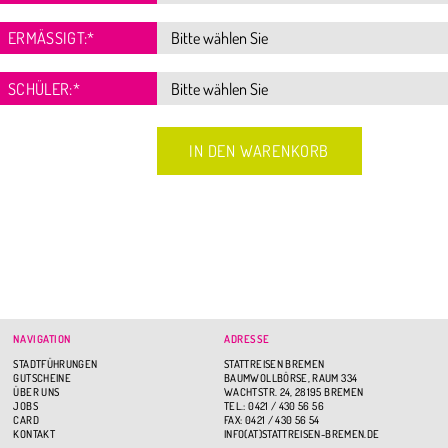
ERMÄSSIGT:
*
SCHÜLER:
*
NAVIGATION
ADRESSE
STADTFÜHRUNGEN
STATTREISEN BREMEN
GUTSCHEINE
BAUMWOLLBÖRSE, RAUM 334
ÜBER UNS
WACHTSTR. 24, 28195 BREMEN
JOBS
TEL.: 0421 / 430 56 56
CARD
FAX: 0421 / 430 56 54
KONTAKT
INFO(AT)STATTREISEN-BREMEN.DE