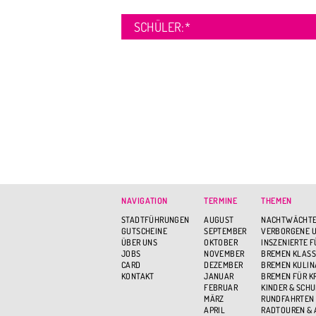
SCHÜLER:
*
NAVIGATION
TERMINE
THEMEN
STADTFÜHRUNGEN
AUGUST
NACHTWÄCHTE
GUTSCHEINE
SEPTEMBER
VERBORGENE U
ÜBER UNS
OKTOBER
INSZENIERTE 
JOBS
NOVEMBER
BREMEN KLASS
CARD
DEZEMBER
BREMEN KULIN
KONTAKT
JANUAR
BREMEN FÜR K
FEBRUAR
KINDER & SCH
MÄRZ
RUNDFAHRTEN
APRIL
RADTOUREN &