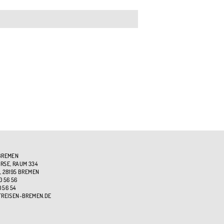
BREMEN
SE, RAUM 334
, 28195 BREMEN
0 56 56
0 56 54
TREISEN-BREMEN.DE