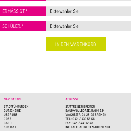
ERMÄSSIGT:
*
SCHÜLER:
*
NAVIGATION
ADRESSE
STADTFÜHRUNGEN
STATTREISEN BREMEN
GUTSCHEINE
BAUMWOLLBÖRSE, RAUM 334
ÜBER UNS
WACHTSTR. 24, 28195 BREMEN
JOBS
TEL.: 0421 / 430 56 56
CARD
FAX: 0421 / 430 56 54
KONTAKT
INFO(AT)STATTREISEN-BREMEN.DE