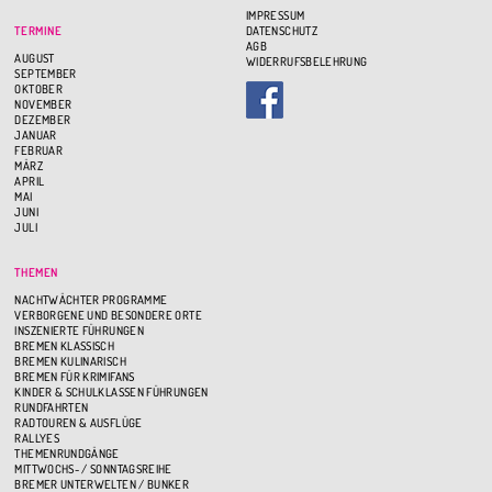
IMPRESSUM
TERMINE
DATENSCHUTZ
AGB
AUGUST
WIDERRUFSBELEHRUNG
SEPTEMBER
OKTOBER
NOVEMBER
DEZEMBER
JANUAR
FEBRUAR
MÄRZ
APRIL
MAI
JUNI
JULI
THEMEN
NACHTWÄCHTER PROGRAMME
VERBORGENE UND BESONDERE ORTE
INSZENIERTE FÜHRUNGEN
BREMEN KLASSISCH
BREMEN KULINARISCH
BREMEN FÜR KRIMIFANS
KINDER & SCHULKLASSEN FÜHRUNGEN
RUNDFAHRTEN
RADTOUREN & AUSFLÜGE
RALLYES
THEMENRUNDGÄNGE
MITTWOCHS- / SONNTAGSREIHE
BREMER UNTERWELTEN / BUNKER