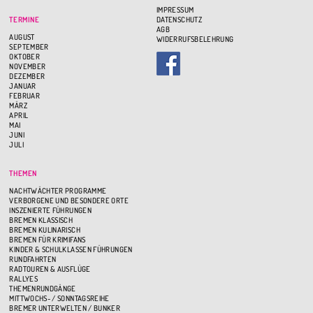
IMPRESSUM
TERMINE
DATENSCHUTZ
AGB
AUGUST
WIDERRUFSBELEHRUNG
SEPTEMBER
OKTOBER
NOVEMBER
DEZEMBER
JANUAR
FEBRUAR
MÄRZ
APRIL
MAI
JUNI
JULI
THEMEN
NACHTWÄCHTER PROGRAMME
VERBORGENE UND BESONDERE ORTE
INSZENIERTE FÜHRUNGEN
BREMEN KLASSISCH
BREMEN KULINARISCH
BREMEN FÜR KRIMIFANS
KINDER & SCHULKLASSEN FÜHRUNGEN
RUNDFAHRTEN
RADTOUREN & AUSFLÜGE
RALLYES
THEMENRUNDGÄNGE
MITTWOCHS- / SONNTAGSREIHE
BREMER UNTERWELTEN / BUNKER