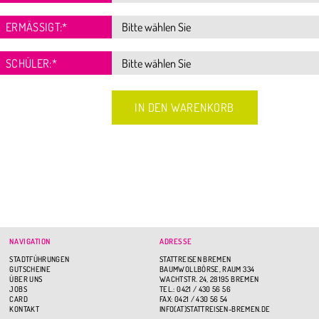
ERMÄSSIGT:
*
SCHÜLER:
*
NAVIGATION
ADRESSE
STADTFÜHRUNGEN
STATTREISEN BREMEN
GUTSCHEINE
BAUMWOLLBÖRSE, RAUM 334
ÜBER UNS
WACHTSTR. 24, 28195 BREMEN
JOBS
TEL.: 0421 / 430 56 56
CARD
FAX: 0421 / 430 56 54
KONTAKT
INFO(AT)STATTREISEN-BREMEN.DE