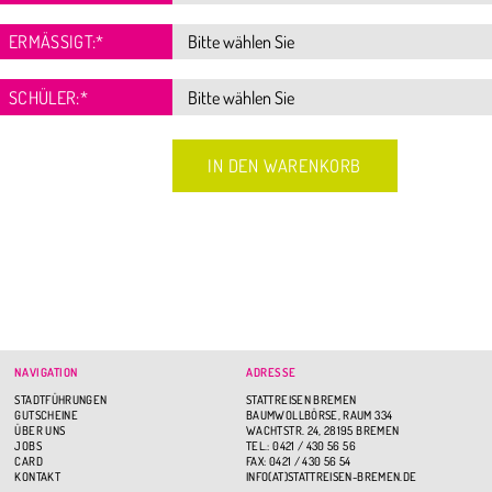
ERMÄSSIGT:
*
SCHÜLER:
*
NAVIGATION
ADRESSE
STADTFÜHRUNGEN
STATTREISEN BREMEN
GUTSCHEINE
BAUMWOLLBÖRSE, RAUM 334
ÜBER UNS
WACHTSTR. 24, 28195 BREMEN
JOBS
TEL.: 0421 / 430 56 56
CARD
FAX: 0421 / 430 56 54
KONTAKT
INFO(AT)STATTREISEN-BREMEN.DE