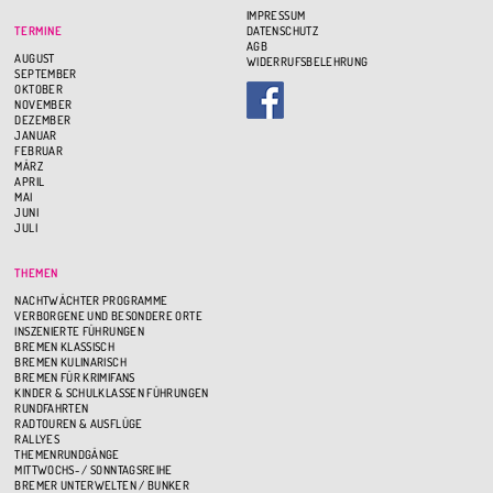
IMPRESSUM
TERMINE
DATENSCHUTZ
AGB
AUGUST
WIDERRUFSBELEHRUNG
SEPTEMBER
OKTOBER
NOVEMBER
DEZEMBER
JANUAR
FEBRUAR
MÄRZ
APRIL
MAI
JUNI
JULI
THEMEN
NACHTWÄCHTER PROGRAMME
VERBORGENE UND BESONDERE ORTE
INSZENIERTE FÜHRUNGEN
BREMEN KLASSISCH
BREMEN KULINARISCH
BREMEN FÜR KRIMIFANS
KINDER & SCHULKLASSEN FÜHRUNGEN
RUNDFAHRTEN
RADTOUREN & AUSFLÜGE
RALLYES
THEMENRUNDGÄNGE
MITTWOCHS- / SONNTAGSREIHE
BREMER UNTERWELTEN / BUNKER