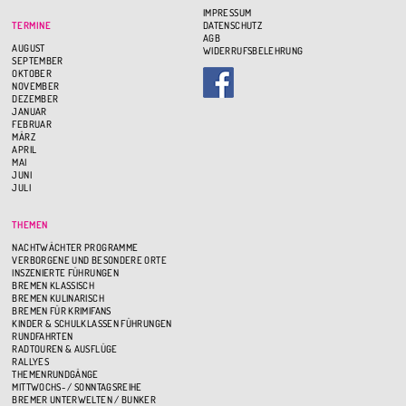
IMPRESSUM
TERMINE
DATENSCHUTZ
AGB
AUGUST
WIDERRUFSBELEHRUNG
SEPTEMBER
OKTOBER
NOVEMBER
DEZEMBER
JANUAR
FEBRUAR
MÄRZ
APRIL
MAI
JUNI
JULI
THEMEN
NACHTWÄCHTER PROGRAMME
VERBORGENE UND BESONDERE ORTE
INSZENIERTE FÜHRUNGEN
BREMEN KLASSISCH
BREMEN KULINARISCH
BREMEN FÜR KRIMIFANS
KINDER & SCHULKLASSEN FÜHRUNGEN
RUNDFAHRTEN
RADTOUREN & AUSFLÜGE
RALLYES
THEMENRUNDGÄNGE
MITTWOCHS- / SONNTAGSREIHE
BREMER UNTERWELTEN / BUNKER