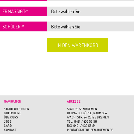
ERMÄSSIGT:
*
SCHÜLER:
*
NAVIGATION
ADRESSE
STADTFÜHRUNGEN
STATTREISEN BREMEN
GUTSCHEINE
BAUMWOLLBÖRSE, RAUM 334
ÜBER UNS
WACHTSTR. 24, 28195 BREMEN
JOBS
TEL.: 0421 / 430 56 56
CARD
FAX: 0421 / 430 56 54
KONTAKT
INFO(AT)STATTREISEN-BREMEN.DE