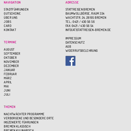
NAVIGATION
ADRESSE
STADTFÜHRUNGEN
STATTREISEN BREMEN
GUTSCHEINE
BAUMWOLLBÖRSE, RAUM 334
ÜBER UNS
WACHTSTR. 24, 28195 BREMEN
JOBS
TEL.: 0421 / 430 56 56
CARD
FAX: 0421 / 430 56 54
KONTAKT
INFO(AT)STATTREISEN-BREMEN.DE
IMPRESSUM
TERMINE
DATENSCHUTZ
AGB
AUGUST
WIDERRUFSBELEHRUNG
SEPTEMBER
OKTOBER
NOVEMBER
DEZEMBER
JANUAR
FEBRUAR
MÄRZ
APRIL
MAI
JUNI
JULI
THEMEN
NACHTWÄCHTER PROGRAMME
VERBORGENE UND BESONDERE ORTE
INSZENIERTE FÜHRUNGEN
BREMEN KLASSISCH
BREMEN KULINARISCH