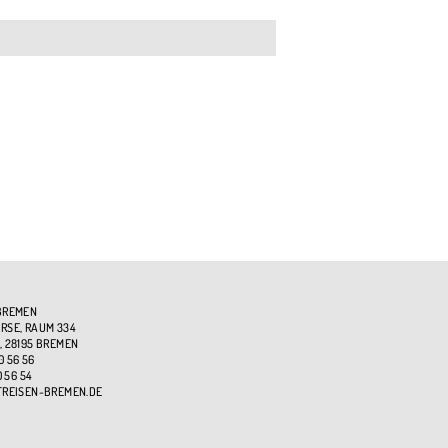
BREMEN
SE, RAUM 334
, 28195 BREMEN
0 56 56
0 56 54
TREISEN-BREMEN.DE