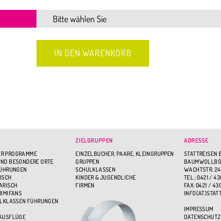
ZIELGRUPPEN
ADRESSE
R PROGRAMME
EINZELBUCHER, PAARE, KLEINGRUPPEN
STATTREISEN 
ND BESONDERE ORTE
GRUPPEN
BAUMWOLLBÖR
FÜHRUNGEN
SCHULKLASSEN
WACHTSTR. 24
ISCH
KINDER & JUGENDLICHE
TEL.: 0421 / 43
ARISCH
FIRMEN
FAX: 0421 / 43
RIMIFANS
INFO(AT)STAT
ULKLASSEN FÜHRUNGEN
IMPRESSUM
 AUSFLÜGE
DATENSCHUTZ