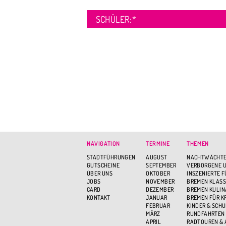
SCHÜLER:
*
NAVIGATION
TERMINE
THEMEN
STADTFÜHRUNGEN
AUGUST
NACHTWÄCHTE
GUTSCHEINE
SEPTEMBER
VERBORGENE U
ÜBER UNS
OKTOBER
INSZENIERTE 
JOBS
NOVEMBER
BREMEN KLASS
CARD
DEZEMBER
BREMEN KULIN
KONTAKT
JANUAR
BREMEN FÜR K
FEBRUAR
KINDER & SCH
MÄRZ
RUNDFAHRTEN
APRIL
RADTOUREN &