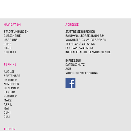
NAVIGATION
ADRESSE
STADTFÜHRUNGEN
STATTREISEN BREMEN
GUTSCHEINE
BAUMWOLLBÖRSE, RAUM 334
ÜBER UNS
WACHTSTR. 24, 28195 BREMEN
JOBS
TEL.: 0421 / 430 56 56
CARD
FAX: 0421 / 430 56 54
KONTAKT
INFO(AT)STATTREISEN-BREMEN.DE
IMPRESSUM
TERMINE
DATENSCHUTZ
AGB
AUGUST
WIDERRUFSBELEHRUNG
SEPTEMBER
OKTOBER
NOVEMBER
DEZEMBER
JANUAR
FEBRUAR
MÄRZ
APRIL
MAI
JUNI
JULI
THEMEN