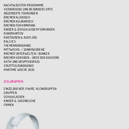
NACHTWÄCHTER PROGRAMME
VERBORGENE UND BESONDERE ORTE
INSZENIERTE FÜHRUNGEN
BREMEN KLASSISCH
BREMEN KULINARISCH
BREMEN FÜR KRIMIFANS
KINDER & SCHULKLASSEN FÜHRUNGEN
RUNDFAHRTEN
RADTOUREN & AUSFLÜGE
RALLYES
THEMENRUNDGÄNGE
MITTWOCHS- / SONNTAGSREIHE
BREMER UNTERWELTEN / BUNKER
BREMEN VON OBEN - ÜBER DEN DÄCHERN
AKTIV UND GRUPPENSPASS
STADTTEILRUNDGÄNGE
MARITIME WOCHE 2025
ZIELGRUPPEN
EINZELBUCHER, PAARE, KLEINGRUPPEN
GRUPPEN
SCHULKLASSEN
KINDER & JUGENDLICHE
FIRMEN