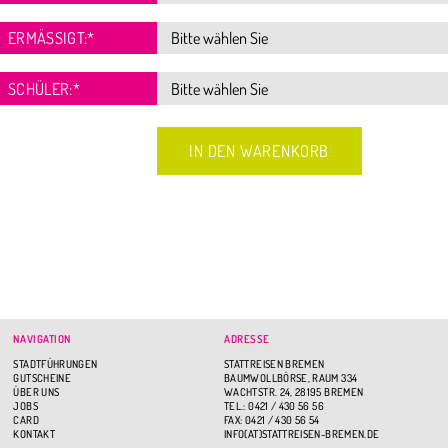
ERMÄSSIGT:
*
SCHÜLER:
*
NAVIGATION
ADRESSE
STADTFÜHRUNGEN
STATTREISEN BREMEN
GUTSCHEINE
BAUMWOLLBÖRSE, RAUM 334
ÜBER UNS
WACHTSTR. 24, 28195 BREMEN
JOBS
TEL.: 0421 / 430 56 56
CARD
FAX: 0421 / 430 56 54
KONTAKT
INFO(AT)STATTREISEN-BREMEN.DE