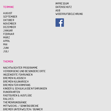
IMPRESSUM
TERMINE
DATENSCHUTZ
AGB
AUGUST
WIDERRUFSBELEHRUNG
SEPTEMBER
OKTOBER
NOVEMBER
DEZEMBER
JANUAR
FEBRUAR
MÄRZ
APRIL
MAI
JUNI
JULI
THEMEN
NACHTWÄCHTER PROGRAMME
VERBORGENE UND BESONDERE ORTE
INSZENIERTE FÜHRUNGEN
BREMEN KLASSISCH
BREMEN KULINARISCH
BREMEN FÜR KRIMIFANS
KINDER & SCHULKLASSEN FÜHRUNGEN
RUNDFAHRTEN
RADTOUREN & AUSFLÜGE
RALLYES
THEMENRUNDGÄNGE
MITTWOCHS- / SONNTAGSREIHE
BREMER UNTERWELTEN / BUNKER