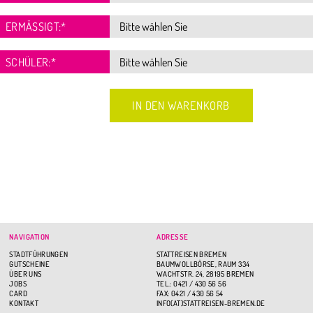
ERMÄSSIGT:
*
SCHÜLER:
*
NAVIGATION
ADRESSE
STADTFÜHRUNGEN
STATTREISEN BREMEN
GUTSCHEINE
BAUMWOLLBÖRSE, RAUM 334
ÜBER UNS
WACHTSTR. 24, 28195 BREMEN
JOBS
TEL.: 0421 / 430 56 56
CARD
FAX: 0421 / 430 56 54
KONTAKT
INFO(AT)STATTREISEN-BREMEN.DE