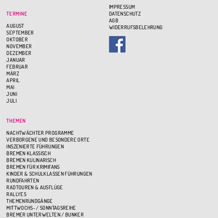
IMPRESSUM
TERMINE
DATENSCHUTZ
AGB
AUGUST
WIDERRUFSBELEHRUNG
SEPTEMBER
OKTOBER
NOVEMBER
DEZEMBER
JANUAR
FEBRUAR
MÄRZ
APRIL
MAI
JUNI
JULI
THEMEN
NACHTWÄCHTER PROGRAMME
VERBORGENE UND BESONDERE ORTE
INSZENIERTE FÜHRUNGEN
BREMEN KLASSISCH
BREMEN KULINARISCH
BREMEN FÜR KRIMIFANS
KINDER & SCHULKLASSEN FÜHRUNGEN
RUNDFAHRTEN
RADTOUREN & AUSFLÜGE
RALLYES
THEMENRUNDGÄNGE
MITTWOCHS- / SONNTAGSREIHE
BREMER UNTERWELTEN / BUNKER