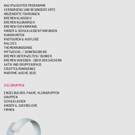
NACHTWÄCHTER PROGRAMME
VERBORGENE UND BESONDERE ORTE
INSZENIERTE FÜHRUNGEN
BREMEN KLASSISCH
BREMEN KULINARISCH
BREMEN FÜR KRIMIFANS
KINDER & SCHULKLASSEN FÜHRUNGEN
RUNDFAHRTEN
RADTOUREN & AUSFLÜGE
RALLYES
THEMENRUNDGÄNGE
MITTWOCHS- / SONNTAGSREIHE
BREMER UNTERWELTEN / BUNKER
BREMEN VON OBEN - ÜBER DEN DÄCHERN
AKTIV UND GRUPPENSPASS
STADTTEILRUNDGÄNGE
MARITIME WOCHE 2025
ZIELGRUPPEN
EINZELBUCHER, PAARE, KLEINGRUPPEN
GRUPPEN
SCHULKLASSEN
KINDER & JUGENDLICHE
FIRMEN