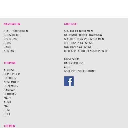
NAVIGATION
ADRESSE
STADTFÜHRUNGEN
STATTREISEN BREMEN
GUTSCHEINE
BAUMWOLLBÖRSE, RAUM 334
ÜBER UNS
WACHTSTR. 24, 28195 BREMEN
JOBS
TEL.: 0421 / 430 56 56
CARD
FAX: 0421 / 430 56 54
KONTAKT
INFO(AT)STATTREISEN-BREMEN.DE
IMPRESSUM
TERMINE
DATENSCHUTZ
AGB
AUGUST
WIDERRUFSBELEHRUNG
SEPTEMBER
OKTOBER
NOVEMBER
DEZEMBER
JANUAR
FEBRUAR
MÄRZ
APRIL
MAI
JUNI
JULI
THEMEN