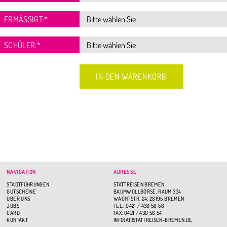
ERMÄSSIGT:
*
SCHÜLER:
*
NAVIGATION
ADRESSE
STADTFÜHRUNGEN
STATTREISEN BREMEN
GUTSCHEINE
BAUMWOLLBÖRSE, RAUM 334
ÜBER UNS
WACHTSTR. 24, 28195 BREMEN
JOBS
TEL.: 0421 / 430 56 56
CARD
FAX: 0421 / 430 56 54
KONTAKT
INFO(AT)STATTREISEN-BREMEN.DE