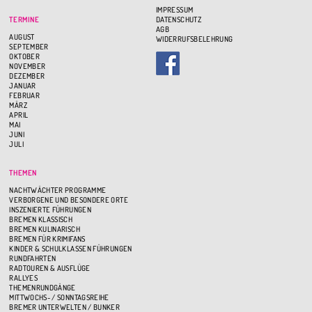
IMPRESSUM
TERMINE
DATENSCHUTZ
AGB
AUGUST
WIDERRUFSBELEHRUNG
SEPTEMBER
OKTOBER
NOVEMBER
DEZEMBER
JANUAR
FEBRUAR
MÄRZ
APRIL
MAI
JUNI
JULI
THEMEN
NACHTWÄCHTER PROGRAMME
VERBORGENE UND BESONDERE ORTE
INSZENIERTE FÜHRUNGEN
BREMEN KLASSISCH
BREMEN KULINARISCH
BREMEN FÜR KRIMIFANS
KINDER & SCHULKLASSEN FÜHRUNGEN
RUNDFAHRTEN
RADTOUREN & AUSFLÜGE
RALLYES
THEMENRUNDGÄNGE
MITTWOCHS- / SONNTAGSREIHE
BREMER UNTERWELTEN / BUNKER