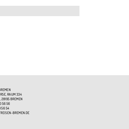
BREMEN
SE, RAUM 334
, 28195 BREMEN
0 56 56
0 56 54
TREISEN-BREMEN.DE