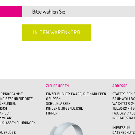
ZIELGRUPPEN
ADRESSE
R PROGRAMME
EINZELBUCHER, PAARE, KLEINGRUPPEN
STATTREISEN 
ND BESONDERE ORTE
GRUPPEN
BAUMWOLLBÖR
FÜHRUNGEN
SCHULKLASSEN
WACHTSTR. 24
ISCH
KINDER & JUGENDLICHE
TEL.: 0421 / 43
ARISCH
FIRMEN
FAX: 0421 / 43
RIMIFANS
INFO(AT)STAT
ULKLASSEN FÜHRUNGEN
IMPRESSUM
 AUSFLÜGE
DATENSCHUTZ