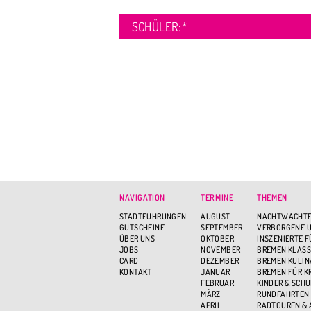
SCHÜLER:
*
NAVIGATION
TERMINE
THEMEN
STADTFÜHRUNGEN
AUGUST
NACHTWÄCHTE
GUTSCHEINE
SEPTEMBER
VERBORGENE U
ÜBER UNS
OKTOBER
INSZENIERTE 
JOBS
NOVEMBER
BREMEN KLASS
CARD
DEZEMBER
BREMEN KULIN
KONTAKT
JANUAR
BREMEN FÜR K
FEBRUAR
KINDER & SCH
MÄRZ
RUNDFAHRTEN
APRIL
RADTOUREN &