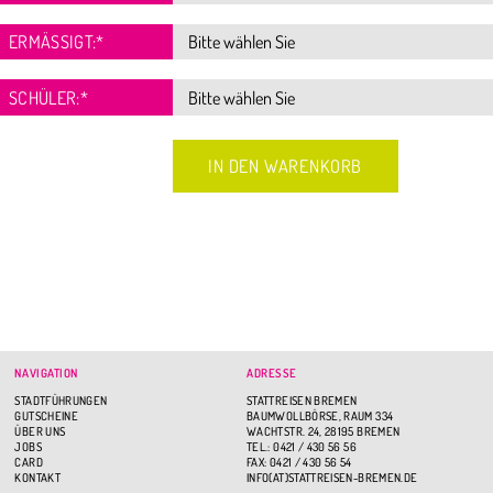
ERMÄSSIGT:
*
SCHÜLER:
*
NAVIGATION
ADRESSE
STADTFÜHRUNGEN
STATTREISEN BREMEN
GUTSCHEINE
BAUMWOLLBÖRSE, RAUM 334
ÜBER UNS
WACHTSTR. 24, 28195 BREMEN
JOBS
TEL.: 0421 / 430 56 56
CARD
FAX: 0421 / 430 56 54
KONTAKT
INFO(AT)STATTREISEN-BREMEN.DE