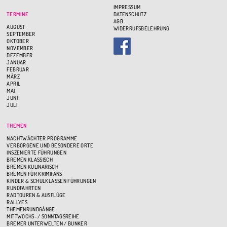
IMPRESSUM
TERMINE
DATENSCHUTZ
AGB
AUGUST
WIDERRUFSBELEHRUNG
SEPTEMBER
OKTOBER
NOVEMBER
DEZEMBER
JANUAR
FEBRUAR
MÄRZ
APRIL
MAI
JUNI
JULI
THEMEN
NACHTWÄCHTER PROGRAMME
VERBORGENE UND BESONDERE ORTE
INSZENIERTE FÜHRUNGEN
BREMEN KLASSISCH
BREMEN KULINARISCH
BREMEN FÜR KRIMIFANS
KINDER & SCHULKLASSEN FÜHRUNGEN
RUNDFAHRTEN
RADTOUREN & AUSFLÜGE
RALLYES
THEMENRUNDGÄNGE
MITTWOCHS- / SONNTAGSREIHE
BREMER UNTERWELTEN / BUNKER