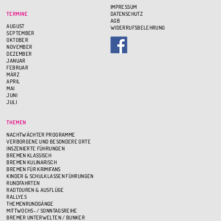
IMPRESSUM
TERMINE
DATENSCHUTZ
AGB
AUGUST
WIDERRUFSBELEHRUNG
SEPTEMBER
OKTOBER
NOVEMBER
DEZEMBER
JANUAR
FEBRUAR
MÄRZ
APRIL
MAI
JUNI
JULI
THEMEN
NACHTWÄCHTER PROGRAMME
VERBORGENE UND BESONDERE ORTE
INSZENIERTE FÜHRUNGEN
BREMEN KLASSISCH
BREMEN KULINARISCH
BREMEN FÜR KRIMIFANS
KINDER & SCHULKLASSEN FÜHRUNGEN
RUNDFAHRTEN
RADTOUREN & AUSFLÜGE
RALLYES
THEMENRUNDGÄNGE
MITTWOCHS- / SONNTAGSREIHE
BREMER UNTERWELTEN / BUNKER