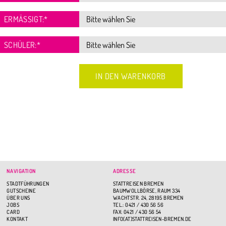
ERMÄSSIGT:
*
SCHÜLER:
*
NAVIGATION
ADRESSE
STADTFÜHRUNGEN
STATTREISEN BREMEN
GUTSCHEINE
BAUMWOLLBÖRSE, RAUM 334
ÜBER UNS
WACHTSTR. 24, 28195 BREMEN
JOBS
TEL.: 0421 / 430 56 56
CARD
FAX: 0421 / 430 56 54
KONTAKT
INFO(AT)STATTREISEN-BREMEN.DE