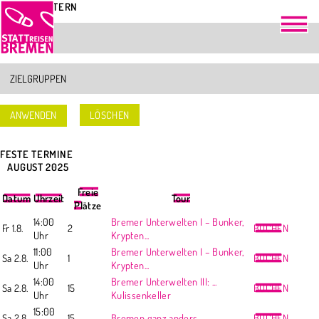
TOUREN FILTERN
LÖSCHEN
FESTE TERMINE
<
AUGUST 2025
>
Freie
Datum
Uhrzeit
Tour
Plätze
14:00
Bremer Unterwelten I – Bunker,
Fr 1.8.
2
BUCHEN
Uhr
Krypten...
11:00
Bremer Unterwelten I – Bunker,
Sa 2.8.
1
BUCHEN
Uhr
Krypten...
14:00
Bremer Unterwelten III: ...
Sa 2.8.
15
BUCHEN
Uhr
Kulissenkeller
15:00
Sa 2.8.
15
Bremen ganz anders
BUCHEN