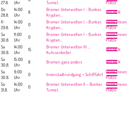
27.8.
Uhr
Tunnel..
Plätze
Do
14:00
Bremer Unterwelten I – Bunker,
8
BUCHEN
28.8.
Uhr
Krypten...
Fr
14:00
Bremer Unterwelten I – Bunker,
keine freien
0
29.8.
Uhr
Krypten...
Plätze
Sa
11:00
Bremer Unterwelten I – Bunker,
keine freien
0
30.8.
Uhr
Krypten...
Plätze
Sa
14:00
Bremer Unterwelten III: ...
15
BUCHEN
30.8.
Uhr
Kulissenkeller
Sa
15:00
8
Bremen ganz anders
BUCHEN
30.8.
Uhr
Sa
9:00
keine freien
0
Innenstadtrundgang + Schifffahrt
30.8.
Uhr
Plätze
So
14:00
Bremer Unterwelten II – Bunker,
keine freien
0
31.8.
Uhr
Tunnel..
Plätze