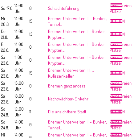
14:00
keine freien
So 17.8.
0
Schlachteführung
Uhr
Plätze
Mi
14:00
Bremer Unterwelten II – Bunker,
15
BUCHEN
20.8.
Uhr
Tunnel..
Do
14:00
Bremer Unterwelten I – Bunker,
13
BUCHEN
21.8.
Uhr
Krypten...
Fr
14:00
Bremer Unterwelten I – Bunker,
keine freien
0
22.8.
Uhr
Krypten...
Plätze
Sa
11:00
Bremer Unterwelten I – Bunker,
keine freien
0
23.8.
Uhr
Krypten...
Plätze
Sa
14:00
Bremer Unterwelten III: ...
15
BUCHEN
23.8.
Uhr
Kulissenkeller
Sa
15:00
keine freien
0
Bremen ganz anders
23.8.
Uhr
Plätze
Sa
18:00
keine freien
0
Nachtwächter-Einkehr
23.8.
Uhr
Plätze
So
12:00
11
Die unsichtbare Stadt
BUCHEN
24.8.
Uhr
So
14:00
Bremer Unterwelten II – Bunker,
keine freien
0
24.8.
Uhr
Tunnel..
Plätze
Mi
14:00
Bremer Unterwelten II – Bunker,
keine freien
0