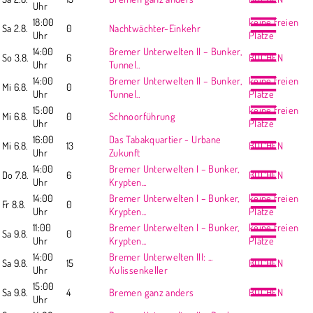
Uhr
18:00
keine freien
Sa 2.8.
0
Nachtwächter-Einkehr
Uhr
Plätze
14:00
Bremer Unterwelten II – Bunker,
So 3.8.
6
BUCHEN
Uhr
Tunnel..
14:00
Bremer Unterwelten II – Bunker,
keine freien
Mi 6.8.
0
Uhr
Tunnel..
Plätze
15:00
keine freien
Mi 6.8.
0
Schnoorführung
Uhr
Plätze
16:00
Das Tabakquartier - Urbane
Mi 6.8.
13
BUCHEN
Uhr
Zukunft
14:00
Bremer Unterwelten I – Bunker,
Do 7.8.
6
BUCHEN
Uhr
Krypten...
14:00
Bremer Unterwelten I – Bunker,
keine freien
Fr 8.8.
0
Uhr
Krypten...
Plätze
11:00
Bremer Unterwelten I – Bunker,
keine freien
Sa 9.8.
0
Uhr
Krypten...
Plätze
14:00
Bremer Unterwelten III: ...
Sa 9.8.
15
BUCHEN
Uhr
Kulissenkeller
15:00
Sa 9.8.
4
Bremen ganz anders
BUCHEN
Uhr