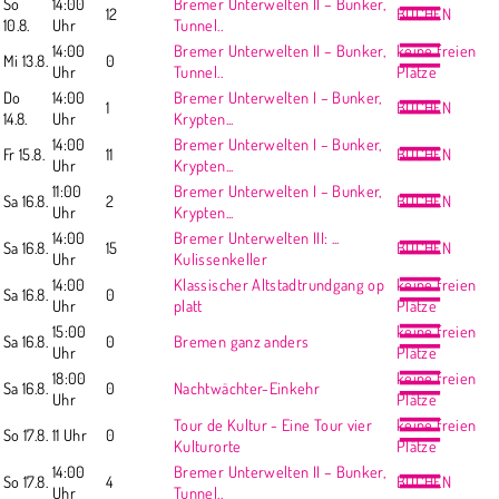
So
14:00
Bremer Unterwelten II – Bunker,
12
BUCHEN
10.8.
Uhr
Tunnel..
14:00
Bremer Unterwelten II – Bunker,
keine freien
Mi 13.8.
0
Uhr
Tunnel..
Plätze
Do
14:00
Bremer Unterwelten I – Bunker,
1
BUCHEN
14.8.
Uhr
Krypten...
14:00
Bremer Unterwelten I – Bunker,
Fr 15.8.
11
BUCHEN
Uhr
Krypten...
11:00
Bremer Unterwelten I – Bunker,
Sa 16.8.
2
BUCHEN
Uhr
Krypten...
14:00
Bremer Unterwelten III: ...
Sa 16.8.
15
BUCHEN
Uhr
Kulissenkeller
14:00
Klassischer Altstadtrundgang op
keine freien
Sa 16.8.
0
Uhr
platt
Plätze
15:00
keine freien
Sa 16.8.
0
Bremen ganz anders
Uhr
Plätze
18:00
keine freien
Sa 16.8.
0
Nachtwächter-Einkehr
Uhr
Plätze
Tour de Kultur - Eine Tour vier
keine freien
So 17.8.
11 Uhr
0
Kulturorte
Plätze
14:00
Bremer Unterwelten II – Bunker,
So 17.8.
4
BUCHEN
Uhr
Tunnel..