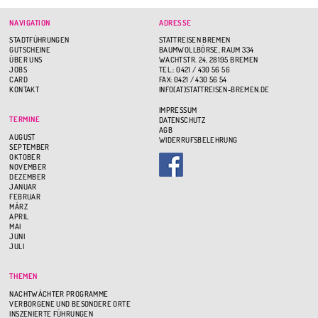
NAVIGATION
ADRESSE
STADTFÜHRUNGEN
STATTREISEN BREMEN
GUTSCHEINE
BAUMWOLLBÖRSE, RAUM 334
ÜBER UNS
WACHTSTR. 24, 28195 BREMEN
JOBS
TEL.: 0421 / 430 56 56
CARD
FAX: 0421 / 430 56 54
KONTAKT
INFO(AT)STATTREISEN-BREMEN.DE
IMPRESSUM
TERMINE
DATENSCHUTZ
AGB
AUGUST
WIDERRUFSBELEHRUNG
SEPTEMBER
OKTOBER
NOVEMBER
DEZEMBER
JANUAR
FEBRUAR
MÄRZ
APRIL
MAI
JUNI
JULI
THEMEN
NACHTWÄCHTER PROGRAMME
VERBORGENE UND BESONDERE ORTE
INSZENIERTE FÜHRUNGEN