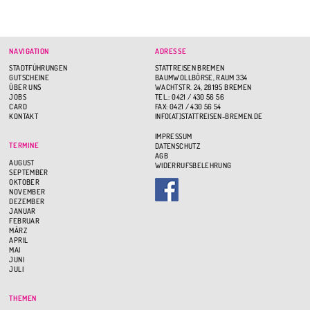
NAVIGATION
ADRESSE
STADTFÜHRUNGEN
STATTREISEN BREMEN
GUTSCHEINE
BAUMWOLLBÖRSE, RAUM 334
ÜBER UNS
WACHTSTR. 24, 28195 BREMEN
JOBS
TEL.: 0421 / 430 56 56
CARD
FAX: 0421 / 430 56 54
KONTAKT
INFO(AT)STATTREISEN-BREMEN.DE
IMPRESSUM
TERMINE
DATENSCHUTZ
AGB
AUGUST
WIDERRUFSBELEHRUNG
SEPTEMBER
OKTOBER
NOVEMBER
DEZEMBER
JANUAR
FEBRUAR
MÄRZ
APRIL
MAI
JUNI
JULI
THEMEN