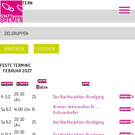
TOUREN FILTERN
LÖSCHEN
FESTE TERMINE
<
FEBRUAR 2027
>
Freie
Datum
Uhrzeit
Tour
Plätze
20:30
Fr 5.2.
25
Der Nachtwächter-Rundgang
BUCHEN
Uhr
Bremer Unterwelten III: ...
Sa 6.2.
14:00 Uhr
15
BUCHEN
Kulissenkeller
20:30
Sa 6.2.
25
Der Nachtwächter-Rundgang
BUCHEN
Uhr
20:30
Fr 12.2.
25
Der Nachtwächter-Rundgang
BUCHEN