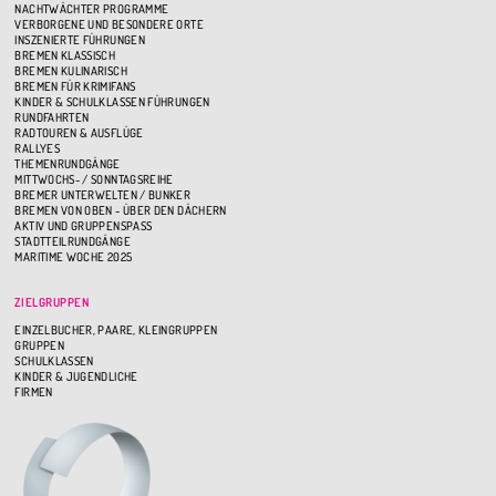
NACHTWÄCHTER PROGRAMME
VERBORGENE UND BESONDERE ORTE
INSZENIERTE FÜHRUNGEN
BREMEN KLASSISCH
BREMEN KULINARISCH
BREMEN FÜR KRIMIFANS
KINDER & SCHULKLASSEN FÜHRUNGEN
RUNDFAHRTEN
RADTOUREN & AUSFLÜGE
RALLYES
THEMENRUNDGÄNGE
MITTWOCHS- / SONNTAGSREIHE
BREMER UNTERWELTEN / BUNKER
BREMEN VON OBEN - ÜBER DEN DÄCHERN
AKTIV UND GRUPPENSPASS
STADTTEILRUNDGÄNGE
MARITIME WOCHE 2025
ZIELGRUPPEN
EINZELBUCHER, PAARE, KLEINGRUPPEN
GRUPPEN
SCHULKLASSEN
KINDER & JUGENDLICHE
FIRMEN