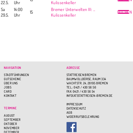
22.5.
Uhr
Kulissenkeller
Sa
14:00
Bremer Unterwelten III: ...
15
BUCHEN
29.5.
Uhr
Kulissenkeller
NAVIGATION
ADRESSE
STADTFÜHRUNGEN
STATTREISEN BREMEN
GUTSCHEINE
BAUMWOLLBÖRSE, RAUM 334
ÜBER UNS
WACHTSTR. 24, 28195 BREMEN
JOBS
TEL.: 0421 / 430 56 56
CARD
FAX: 0421 / 430 56 54
KONTAKT
INFO(AT)STATTREISEN-BREMEN.DE
IMPRESSUM
TERMINE
DATENSCHUTZ
AGB
AUGUST
WIDERRUFSBELEHRUNG
SEPTEMBER
OKTOBER
NOVEMBER
DEZEMBER