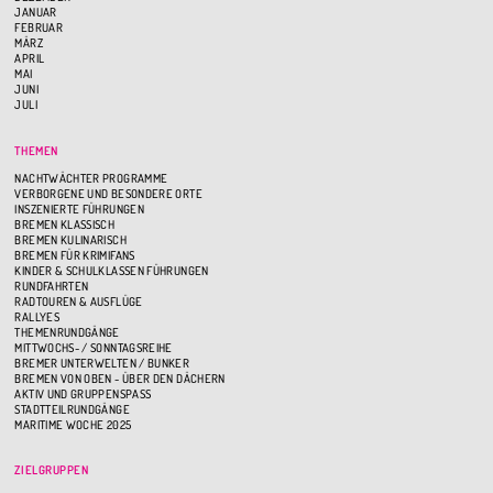
JANUAR
FEBRUAR
MÄRZ
APRIL
MAI
JUNI
JULI
THEMEN
NACHTWÄCHTER PROGRAMME
VERBORGENE UND BESONDERE ORTE
INSZENIERTE FÜHRUNGEN
BREMEN KLASSISCH
BREMEN KULINARISCH
BREMEN FÜR KRIMIFANS
KINDER & SCHULKLASSEN FÜHRUNGEN
RUNDFAHRTEN
RADTOUREN & AUSFLÜGE
RALLYES
THEMENRUNDGÄNGE
MITTWOCHS- / SONNTAGSREIHE
BREMER UNTERWELTEN / BUNKER
BREMEN VON OBEN - ÜBER DEN DÄCHERN
AKTIV UND GRUPPENSPASS
STADTTEILRUNDGÄNGE
MARITIME WOCHE 2025
ZIELGRUPPEN