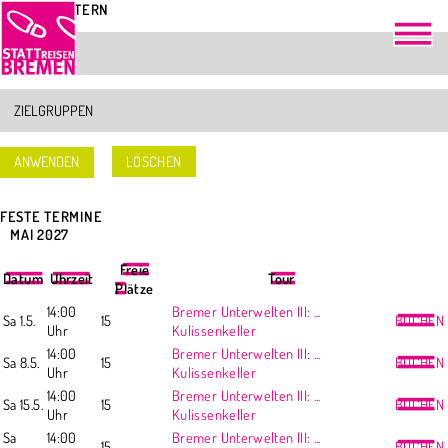
TOUREN FILTERN
LÖSCHEN
FESTE TERMINE
<
MAI 2027
>
Freie
Datum
Uhrzeit
Tour
Plätze
14:00
Bremer Unterwelten III: ...
Sa 1.5.
15
BUCHEN
Uhr
Kulissenkeller
14:00
Bremer Unterwelten III: ...
Sa 8.5.
15
BUCHEN
Uhr
Kulissenkeller
14:00
Bremer Unterwelten III: ...
Sa 15.5.
15
BUCHEN
Uhr
Kulissenkeller
Sa
14:00
Bremer Unterwelten III: ...
15
BUCHEN