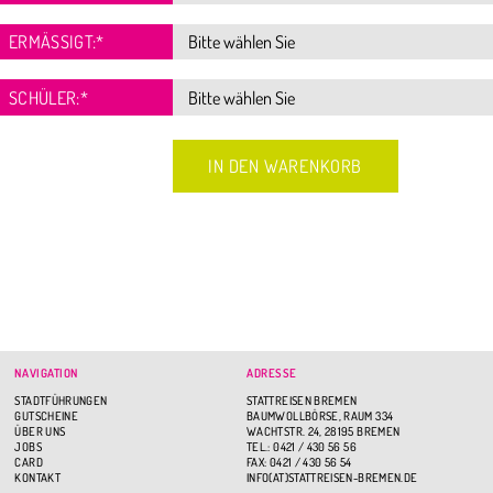
ERMÄSSIGT:
*
SCHÜLER:
*
NAVIGATION
ADRESSE
STADTFÜHRUNGEN
STATTREISEN BREMEN
GUTSCHEINE
BAUMWOLLBÖRSE, RAUM 334
ÜBER UNS
WACHTSTR. 24, 28195 BREMEN
JOBS
TEL.: 0421 / 430 56 56
CARD
FAX: 0421 / 430 56 54
KONTAKT
INFO(AT)STATTREISEN-BREMEN.DE