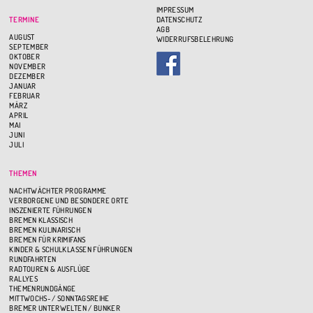
IMPRESSUM
TERMINE
DATENSCHUTZ
AGB
AUGUST
WIDERRUFSBELEHRUNG
SEPTEMBER
OKTOBER
NOVEMBER
DEZEMBER
JANUAR
FEBRUAR
MÄRZ
APRIL
MAI
JUNI
JULI
THEMEN
NACHTWÄCHTER PROGRAMME
VERBORGENE UND BESONDERE ORTE
INSZENIERTE FÜHRUNGEN
BREMEN KLASSISCH
BREMEN KULINARISCH
BREMEN FÜR KRIMIFANS
KINDER & SCHULKLASSEN FÜHRUNGEN
RUNDFAHRTEN
RADTOUREN & AUSFLÜGE
RALLYES
THEMENRUNDGÄNGE
MITTWOCHS- / SONNTAGSREIHE
BREMER UNTERWELTEN / BUNKER