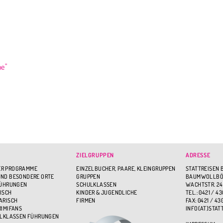
e"
ZIELGRUPPEN
ADRESSE
R PROGRAMME
EINZELBUCHER, PAARE, KLEINGRUPPEN
STATTREISEN 
ND BESONDERE ORTE
GRUPPEN
BAUMWOLLBÖR
FÜHRUNGEN
SCHULKLASSEN
WACHTSTR. 24
ISCH
KINDER & JUGENDLICHE
TEL.: 0421 / 43
ARISCH
FIRMEN
FAX: 0421 / 43
RIMIFANS
INFO(AT)STAT
ULKLASSEN FÜHRUNGEN