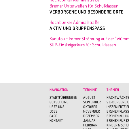
Bremer Unterwelten für Schulklassen
VERBORGENE UND BESONDERE ORTE
Hochbunker Admiralstraße
AKTIV UND GRUPPENSPASS
Kanutour: Immer Strömung auf der "Wümm
SUP-Einsteigerkurs für Schulklassen
NAVIGATION
TERMINE
THEMEN
STADTFÜHRUNGEN
AUGUST
NACHTWÄCHTE
GUTSCHEINE
SEPTEMBER
VERBORGENE U
ÜBER UNS
OKTOBER
INSZENIERTE 
JOBS
NOVEMBER
BREMEN KLASS
CARD
DEZEMBER
BREMEN KULIN
KONTAKT
JANUAR
BREMEN FÜR K
FEBRUAR
KINDER & SCH