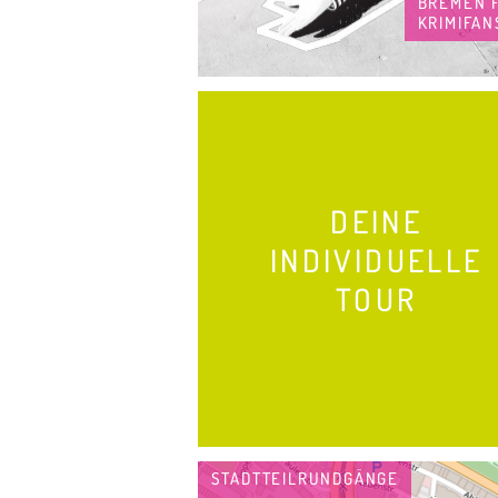
BREMEN 
KRIMIFAN
DEINE
INDIVIDUELLE
TOUR
STADTTEILRUNDGÄNGE