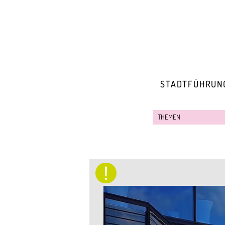
STADTFÜHRUN
!