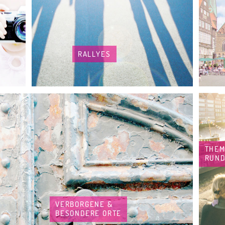
RALLYES
THE
RUN
VERBORGENE &
BESONDERE ORTE