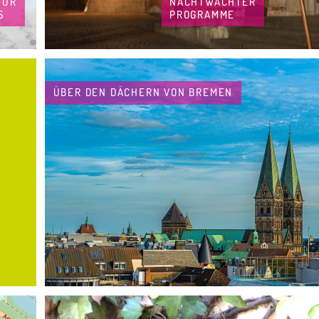
NACHTWÄCHTER
FÜR
PROGRAMME
S
ÜBER DEN DÄCHERN VON BREMEN