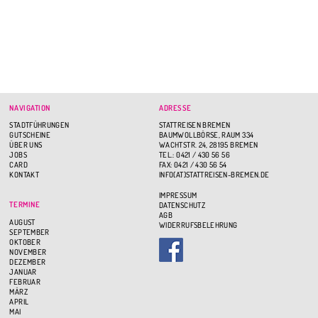
NAVIGATION
ADRESSE
STADTFÜHRUNGEN
STATTREISEN BREMEN
GUTSCHEINE
BAUMWOLLBÖRSE, RAUM 334
ÜBER UNS
WACHTSTR. 24, 28195 BREMEN
JOBS
TEL.: 0421 / 430 56 56
CARD
FAX: 0421 / 430 56 54
KONTAKT
INFO(AT)STATTREISEN-BREMEN.DE
IMPRESSUM
TERMINE
DATENSCHUTZ
AGB
AUGUST
WIDERRUFSBELEHRUNG
SEPTEMBER
OKTOBER
NOVEMBER
DEZEMBER
JANUAR
FEBRUAR
MÄRZ
APRIL
MAI