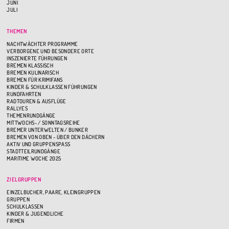
JUNI
JULI
THEMEN
NACHTWÄCHTER PROGRAMME
VERBORGENE UND BESONDERE ORTE
INSZENIERTE FÜHRUNGEN
BREMEN KLASSISCH
BREMEN KULINARISCH
BREMEN FÜR KRIMIFANS
KINDER & SCHULKLASSEN FÜHRUNGEN
RUNDFAHRTEN
RADTOUREN & AUSFLÜGE
RALLYES
THEMENRUNDGÄNGE
MITTWOCHS- / SONNTAGSREIHE
BREMER UNTERWELTEN / BUNKER
BREMEN VON OBEN - ÜBER DEN DÄCHERN
AKTIV UND GRUPPENSPASS
STADTTEILRUNDGÄNGE
MARITIME WOCHE 2025
ZIELGRUPPEN
EINZELBUCHER, PAARE, KLEINGRUPPEN
GRUPPEN
SCHULKLASSEN
KINDER & JUGENDLICHE
FIRMEN