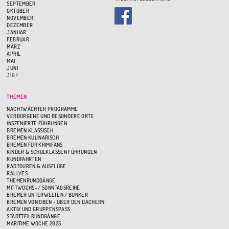
SEPTEMBER
OKTOBER
NOVEMBER
DEZEMBER
JANUAR
FEBRUAR
MÄRZ
APRIL
MAI
JUNI
JULI
THEMEN
NACHTWÄCHTER PROGRAMME
VERBORGENE UND BESONDERE ORTE
INSZENIERTE FÜHRUNGEN
BREMEN KLASSISCH
BREMEN KULINARISCH
BREMEN FÜR KRIMIFANS
KINDER & SCHULKLASSEN FÜHRUNGEN
RUNDFAHRTEN
RADTOUREN & AUSFLÜGE
RALLYES
THEMENRUNDGÄNGE
MITTWOCHS- / SONNTAGSREIHE
BREMER UNTERWELTEN / BUNKER
BREMEN VON OBEN - ÜBER DEN DÄCHERN
AKTIV UND GRUPPENSPASS
STADTTEILRUNDGÄNGE
MARITIME WOCHE 2025