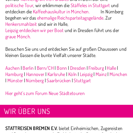
politische Tour
, wir erklimmen die
Stäffeles in Stuttgart
und
entdecken die
Kaffeehauskultur in München.
In Nürnberg
begehen wir das
ehemalige Reichsparteitagsgelände
. Zur
Henkersmahlzeit
sind wir in Halle,
Leipzig entdecken wir per Boot
und in Dresden führt uns der
graue Mönch.
Besuchen Sie uns und entdecken Sie auf großen Chausseen und
kleinen Gassen die bunte Vielfalt unserer Städte.
Aachen
|
Berlin
|
Bern/CH
|
Bonn
|
Dresden
|
Freiburg
|
Halle
|
Hamburg
|
Hannover
|
Karlsruhe
|
Köln
|
Leipzig
|
Mainz
|
München
|
Münster
|
Nürnberg
|
Saarbrücken
|
Stuttgart
Hier geht's zum Forum Neue Städtetouren
WIR ÜBER UNS
STATTREISEN BREMEN E.V.
bietet Einheimischen, Zugereisten