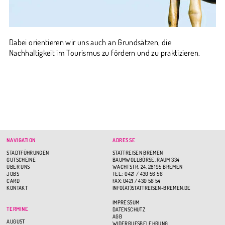
Dabei orientieren wir uns auch an Grundsätzen, die
Nachhaltigkeit im Tourismus zu fördern und zu praktizieren.
NAVIGATION
ADRESSE
STADTFÜHRUNGEN
STATTREISEN BREMEN
GUTSCHEINE
BAUMWOLLBÖRSE, RAUM 334
ÜBER UNS
WACHTSTR. 24, 28195 BREMEN
JOBS
TEL.: 0421 / 430 56 56
CARD
FAX: 0421 / 430 56 54
KONTAKT
INFO(AT)STATTREISEN-BREMEN.DE
IMPRESSUM
TERMINE
DATENSCHUTZ
AGB
AUGUST
WIDERRUFSBELEHRUNG