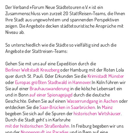
Der Verband »Forum Neue Städtetouren e.V.« ist ein
Zusammenschluss von zurzeit 20 StattReisen-Teams, die Ihnen
Ihre Stadt aus ungewohntem und spannenden Perspektiven
zeigen. Die Angebote decken städtetouristische Ansprüche mit
Niveau ab.
So unterschiedlich wie die Städte so vielfältig sind auch die
Angebote der Stattreisen-Teams:
Gehen Sie mit uns auf eine Expedition durch die
Berliner Weltstadt Kreuzberg
oder Hamburg mit der Roten Lola
quer durch St. Pauli. Oder Erkunden Sie die
Krimistadt Münster
oder
Europas größten Stadtwald in Hannover.
In Köln führen wir
Sie auf einer
Brauhauswanderung
in die kölsche Lebensart ein
und in Bonn
auf einer Spionagejagd
durch die deutsche
Geschichte. Gehen Sie auf einen
Wasserrundgang in Aachen
oder
entdecken Sie die
Saar-Brücken in Saarbrücken.
In
Mainz
begeben Sie sich auf die Spuren der
historischen Wirtshäuser
.
Durch die Stadt geht´s in Karlsruhe
mit der historischen Straßenbahn.
In Freiburg begeben wir uns
von der
Nonnengruft ins Paradies
und in Bern auf eine