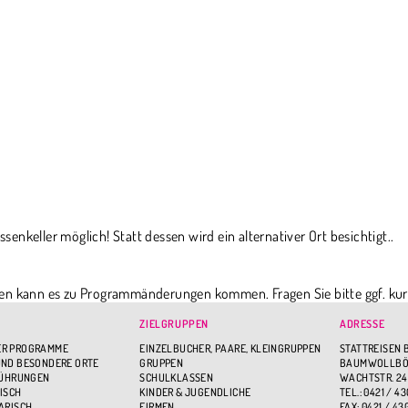
nkeller möglich! Statt dessen wird ein alternativer Ort besichtigt..
en kann es zu Programmänderungen kommen. Fragen Sie bitte ggf. kur
chten.
ZIELGRUPPEN
ADRESSE
R PROGRAMME
EINZELBUCHER, PAARE, KLEINGRUPPEN
STATTREISEN 
ND BESONDERE ORTE
GRUPPEN
BAUMWOLLBÖR
FÜHRUNGEN
SCHULKLASSEN
WACHTSTR. 24
ISCH
KINDER & JUGENDLICHE
TEL.: 0421 / 43
ARISCH
FIRMEN
FAX: 0421 / 43