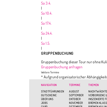
Sa 3.4.
|
Sa 10.4.
|
Sa 17.4.
|
Sa 24.4.
|
Sa 1.5.
|
GRUPPENBUCHUNG
Gruppenbuchung dieser Tour nur ohne Kulisse
Gruppenbuchung anfragen
* Aufgrund organisatorischer Abhängigkeit
einen ganz bestimmten Ort dabeihaben mö
NAVIGATION
TERMINE
THEMEN
STADTFÜHRUNGEN
AUGUST
NACHTWÄCHTE
GUTSCHEINE
SEPTEMBER
VERBORGENE U
ÜBER UNS
OKTOBER
INSZENIERTE 
JOBS
NOVEMBER
BREMEN KLASS
CARD
DEZEMBER
BREMEN KULIN