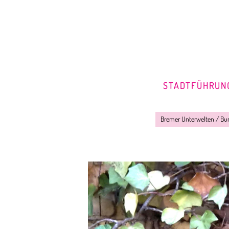
STADTFÜHRUN