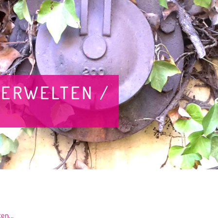
ERWELTEN /
en...