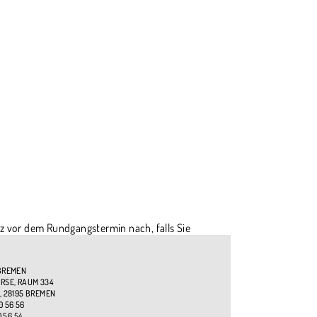
z vor dem Rundgangstermin nach, falls Sie
BREMEN
SE, RAUM 334
, 28195 BREMEN
0 56 56
0 56 54