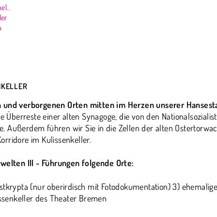
el..
ler
n
ENKELLER
en und verborgenen Orten mitten im Herzen unserer Hansest
ie Überreste einer alten Synagoge, die von den Nationalsoziali
. Außerdem führen wir Sie in die Zellen der alten Ostertorwa
rridore im Kulissenkeller.
rwelten III - Führungen folgende Orte:
tkrypta (nur oberirdisch mit Fotodokumentation) 3) ehemalige
senkeller des Theater Bremen