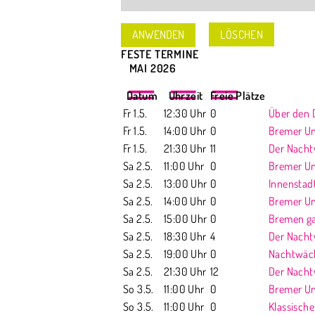
LÖSCHEN
FESTE TERMINE
<
MAI 2026
>
Datum
Uhrzeit
Freie Plätze
Fr 1.5.
12:30 Uhr
0
Über den 
Fr 1.5.
14:00 Uhr
0
Bremer Unt
Fr 1.5.
21:30 Uhr
11
Der Nach
Sa 2.5.
11:00 Uhr
0
Bremer Unt
Sa 2.5.
13:00 Uhr
0
Innenstad
Sa 2.5.
14:00 Uhr
0
Bremer Unte
Sa 2.5.
15:00 Uhr
0
Bremen ga
Sa 2.5.
18:30 Uhr
4
Der Nach
Sa 2.5.
19:00 Uhr
0
Nachtwäch
Sa 2.5.
21:30 Uhr
12
Der Nach
So 3.5.
11:00 Uhr
0
Bremer Unt
So 3.5.
11:00 Uhr
0
Klassische