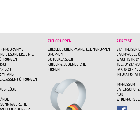
ZIELGRUPPEN
ADRESSE
R PROGRAMME
EINZELBUCHER, PAARE, KLEINGRUPPEN
STATTREISEN 
ND BESONDERE ORTE
GRUPPEN
BAUMWOLLBÖR
FÜHRUNGEN
SCHULKLASSEN
WACHTSTR. 24
ISCH
KINDER & JUGENDLICHE
TEL.: 0421 / 43
ARISCH
FIRMEN
FAX: 0421 / 43
RIMIFANS
INFO(AT)STAT
ULKLASSEN FÜHRUNGEN
IMPRESSUM
 AUSFLÜGE
DATENSCHUTZ
AGB
GÄNGE
WIDERRUFSB
 SONNTAGSREIHE
WELTEN / BUNKER
BEN - ÜBER DEN DÄCHERN
UPPENSPASS
NDGÄNGE
HE 2025