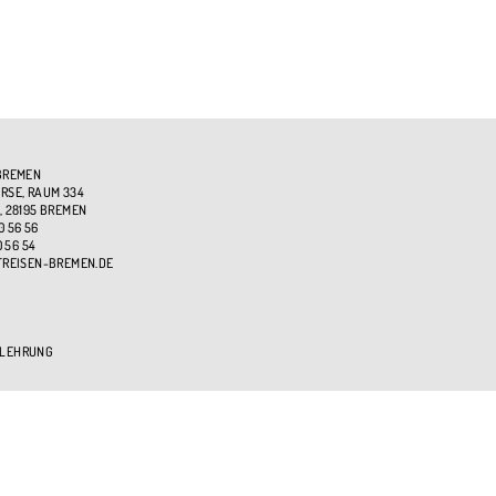
BREMEN
SE, RAUM 334
, 28195 BREMEN
0 56 56
0 56 54
TREISEN-BREMEN.DE
ELEHRUNG