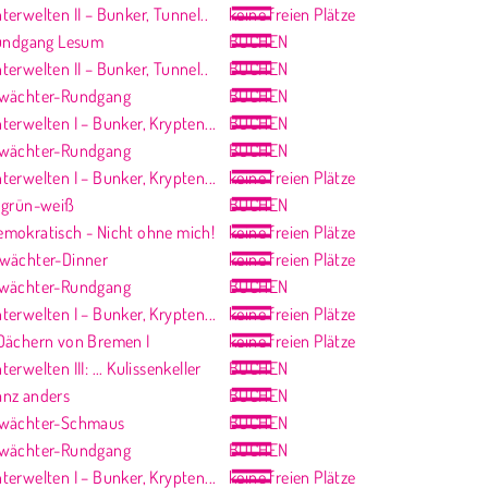
erwelten II – Bunker, Tunnel..
keine freien Plätze
rundgang Lesum
BUCHEN
erwelten II – Bunker, Tunnel..
BUCHEN
twächter-Rundgang
BUCHEN
erwelten I – Bunker, Krypten...
BUCHEN
twächter-Rundgang
BUCHEN
erwelten I – Bunker, Krypten...
keine freien Plätze
 grün-weiß
BUCHEN
mokratisch - Nicht ohne mich!
keine freien Plätze
wächter-Dinner
keine freien Plätze
twächter-Rundgang
BUCHEN
erwelten I – Bunker, Krypten...
keine freien Plätze
Dächern von Bremen I
keine freien Plätze
rwelten III: ... Kulissenkeller
BUCHEN
nz anders
BUCHEN
twächter-Schmaus
BUCHEN
twächter-Rundgang
BUCHEN
erwelten I – Bunker, Krypten...
keine freien Plätze