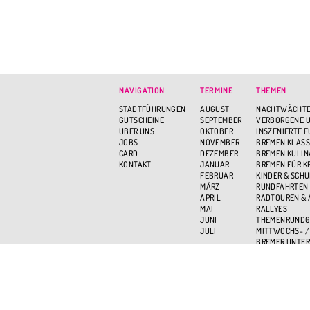
NAVIGATION
TERMINE
THEMEN
STADTFÜHRUNGEN
AUGUST
NACHTWÄCHTE
GUTSCHEINE
SEPTEMBER
VERBORGENE U
ÜBER UNS
OKTOBER
INSZENIERTE 
JOBS
NOVEMBER
BREMEN KLASS
CARD
DEZEMBER
BREMEN KULIN
KONTAKT
JANUAR
BREMEN FÜR K
FEBRUAR
KINDER & SCH
MÄRZ
RUNDFAHRTEN
APRIL
RADTOUREN &
MAI
RALLYES
JUNI
THEMENRUND
JULI
MITTWOCHS- /
BREMER UNTER
BREMEN VON O
AKTIV UND GR
STADTTEILRU
MARITIME WOC