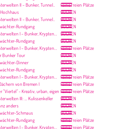
erwelten II – Bunker, Tunnel..
keine freien Plätze
-Hochhaus
BUCHEN
erwelten II – Bunker, Tunnel..
BUCHEN
twächter-Rundgang
BUCHEN
erwelten I – Bunker, Krypten...
BUCHEN
twächter-Rundgang
BUCHEN
erwelten I – Bunker, Krypten...
keine freien Plätze
r Bunker Tour
BUCHEN
wächter-Dinner
BUCHEN
twächter-Rundgang
BUCHEN
erwelten I – Bunker, Krypten...
keine freien Plätze
Dächern von Bremen I
keine freien Plätze
 "Viertel" - Kreativ, urban, eigen
keine freien Plätze
rwelten III: ... Kulissenkeller
BUCHEN
nz anders
BUCHEN
twächter-Schmaus
BUCHEN
twächter-Rundgang
keine freien Plätze
erwelten I – Bunker, Krypten...
keine freien Plätze