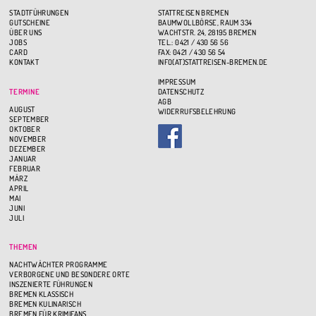
STADTFÜHRUNGEN
STATTREISEN BREMEN
GUTSCHEINE
BAUMWOLLBÖRSE, RAUM 334
ÜBER UNS
WACHTSTR. 24, 28195 BREMEN
JOBS
TEL.: 0421 / 430 56 56
CARD
FAX: 0421 / 430 56 54
KONTAKT
INFO(AT)STATTREISEN-BREMEN.DE
IMPRESSUM
TERMINE
DATENSCHUTZ
AGB
AUGUST
WIDERRUFSBELEHRUNG
SEPTEMBER
OKTOBER
NOVEMBER
DEZEMBER
JANUAR
FEBRUAR
MÄRZ
APRIL
MAI
JUNI
JULI
THEMEN
NACHTWÄCHTER PROGRAMME
VERBORGENE UND BESONDERE ORTE
INSZENIERTE FÜHRUNGEN
BREMEN KLASSISCH
BREMEN KULINARISCH
BREMEN FÜR KRIMIFANS