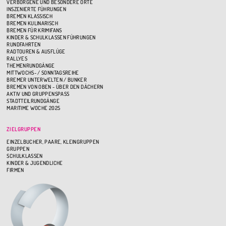
VERBORGENE UND BESONDERE ORTE
INSZENIERTE FÜHRUNGEN
BREMEN KLASSISCH
BREMEN KULINARISCH
BREMEN FÜR KRIMIFANS
KINDER & SCHULKLASSEN FÜHRUNGEN
RUNDFAHRTEN
RADTOUREN & AUSFLÜGE
RALLYES
THEMENRUNDGÄNGE
MITTWOCHS- / SONNTAGSREIHE
BREMER UNTERWELTEN / BUNKER
BREMEN VON OBEN - ÜBER DEN DÄCHERN
AKTIV UND GRUPPENSPASS
STADTTEILRUNDGÄNGE
MARITIME WOCHE 2025
ZIELGRUPPEN
EINZELBUCHER, PAARE, KLEINGRUPPEN
GRUPPEN
SCHULKLASSEN
KINDER & JUGENDLICHE
FIRMEN