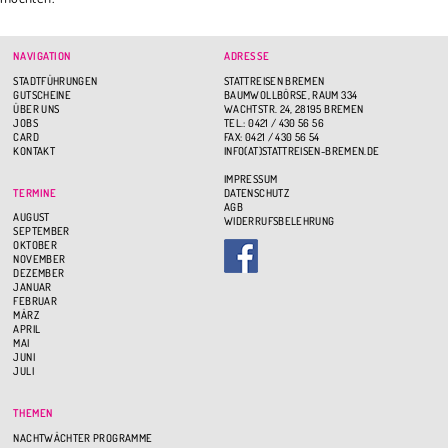
NAVIGATION
ADRESSE
STADTFÜHRUNGEN
STATTREISEN BREMEN
GUTSCHEINE
BAUMWOLLBÖRSE, RAUM 334
ÜBER UNS
WACHTSTR. 24, 28195 BREMEN
JOBS
TEL.: 0421 / 430 56 56
CARD
FAX: 0421 / 430 56 54
KONTAKT
INFO(AT)STATTREISEN-BREMEN.DE
IMPRESSUM
TERMINE
DATENSCHUTZ
AGB
AUGUST
WIDERRUFSBELEHRUNG
SEPTEMBER
OKTOBER
NOVEMBER
DEZEMBER
JANUAR
FEBRUAR
MÄRZ
APRIL
MAI
JUNI
JULI
THEMEN
NACHTWÄCHTER PROGRAMME