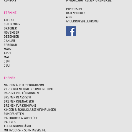
KONTAKT
INFO(AT)STATTREISEN-BREMEN.DE
IMPRESSUM
TERMINE
DATENSCHUTZ
AGB
AUGUST
WIDERRUFSBELEHRUNG
SEPTEMBER
OKTOBER
NOVEMBER
DEZEMBER
JANUAR
FEBRUAR
MÄRZ
APRIL
MAI
JUNI
JULI
THEMEN
NACHTWÄCHTER PROGRAMME
VERBORGENE UND BESONDERE ORTE
INSZENIERTE FÜHRUNGEN
BREMEN KLASSISCH
BREMEN KULINARISCH
BREMEN FÜR KRIMIFANS
KINDER & SCHULKLASSEN FÜHRUNGEN
RUNDFAHRTEN
RADTOUREN & AUSFLÜGE
RALLYES
THEMENRUNDGÄNGE
MITTWOCHS- / SONNTAGSREIHE