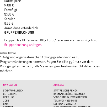
Normalpreis
14,00 €
Ermäßigt
12,00 €
Schüler
8,00 €
Anmeldung erforderlich
GRUPPENBUCHUNG
Gruppen bis 10 Personen 140,- Euro / jede weitere Person 8,- Euro
Gruppenbuchung anfragen
* Aufgrund organisatorischer Abhängigkeiten kann es zu
Programmänderungen kommen. Fragen Sie bitte ggf. kurz vor dem
Rundgangstermin nach, falls Sie einen ganz bestimmten Ort dabeihaben
möchten.
NAVIGATION
ADRESSE
STADTFÜHRUNGEN
STATTREISEN BREMEN
GUTSCHEINE
BAUMWOLLBÖRSE, RAUM 334
ÜBER UNS
WACHTSTR. 24, 28195 BREMEN
JOBS
TEL.: 0421 / 430 56 56
CARD
FAX: 0421 / 430 56 54