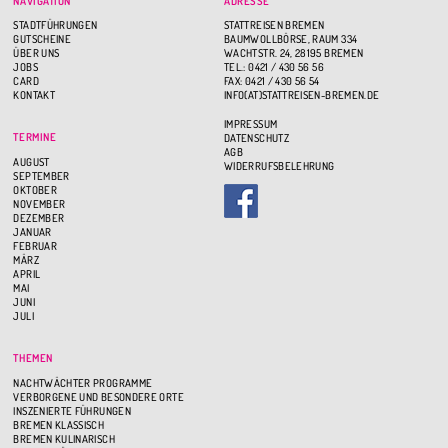
NAVIGATION
ADRESSE
STADTFÜHRUNGEN
STATTREISEN BREMEN
GUTSCHEINE
BAUMWOLLBÖRSE, RAUM 334
ÜBER UNS
WACHTSTR. 24, 28195 BREMEN
JOBS
TEL.: 0421 / 430 56 56
CARD
FAX: 0421 / 430 56 54
KONTAKT
INFO(AT)STATTREISEN-BREMEN.DE
IMPRESSUM
TERMINE
DATENSCHUTZ
AGB
AUGUST
WIDERRUFSBELEHRUNG
SEPTEMBER
OKTOBER
NOVEMBER
DEZEMBER
JANUAR
FEBRUAR
MÄRZ
APRIL
MAI
JUNI
JULI
THEMEN
NACHTWÄCHTER PROGRAMME
VERBORGENE UND BESONDERE ORTE
INSZENIERTE FÜHRUNGEN
BREMEN KLASSISCH
BREMEN KULINARISCH