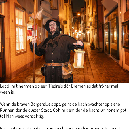
Lot di mit nehmen op een Tiedreis dör Bremen as dat fröher mal
ween is.
Wenn de braven Börgerslüe slapt, geiht de Nachtwächter op siene
Runnen dör de düster Stadt. Goh mit em dör de Nacht un hör em got
to! Man wees vörsichtig:
Pass got op, dat du dien Trupp nich verleern deis. Anners kunn dat