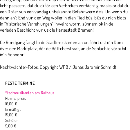
licht passeern, dat du di för een Verbreken verdächtig maaks or dat du
een Opfer vun een vandag unbekannte Gefahr wern deis. Un wenn du
denn an't End vun den Weg woller in dien Tied büs, büs du nich blots
in “historische Verfehlungen“ inweiht worrn, sünnern ok in de
verleden Geschicht vun us ole Hansestadt Bremen!
De Rundgang fangt bi de Stadtmuskanten an un föhrt us to´n Dom,
över den Marktplatz, dör de Böttcherstraat, an de Schlachte vörbi bit
in´n Schnoor!
Nachtwächter-Fotos: Copyright WFB / Jonas Jaromir Schmidt
FESTE TERMINE
Stadtmusikanten am Rathaus
Normalpreis
16,00 €
Ermäßigt
15,00 €
Schüler
9,00 €