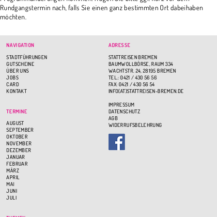
Rundgangstermin nach, falls Sie einen ganz bestimmten Ort dabeihaben
möchten.
NAVIGATION
ADRESSE
STADTFÜHRUNGEN
STATTREISEN BREMEN
GUTSCHEINE
BAUMWOLLBÖRSE, RAUM 334
ÜBER UNS
WACHTSTR. 24, 28195 BREMEN
JOBS
TEL.: 0421 / 430 56 56
CARD
FAX: 0421 / 430 56 54
KONTAKT
INFO(AT)STATTREISEN-BREMEN.DE
IMPRESSUM
TERMINE
DATENSCHUTZ
AGB
AUGUST
WIDERRUFSBELEHRUNG
SEPTEMBER
OKTOBER
NOVEMBER
DEZEMBER
JANUAR
FEBRUAR
MÄRZ
APRIL
MAI
JUNI
JULI