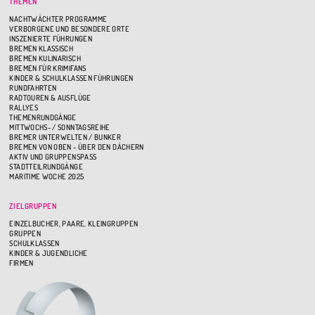
THEMEN
NACHTWÄCHTER PROGRAMME
VERBORGENE UND BESONDERE ORTE
INSZENIERTE FÜHRUNGEN
BREMEN KLASSISCH
BREMEN KULINARISCH
BREMEN FÜR KRIMIFANS
KINDER & SCHULKLASSEN FÜHRUNGEN
RUNDFAHRTEN
RADTOUREN & AUSFLÜGE
RALLYES
THEMENRUNDGÄNGE
MITTWOCHS- / SONNTAGSREIHE
BREMER UNTERWELTEN / BUNKER
BREMEN VON OBEN - ÜBER DEN DÄCHERN
AKTIV UND GRUPPENSPASS
STADTTEILRUNDGÄNGE
MARITIME WOCHE 2025
ZIELGRUPPEN
EINZELBUCHER, PAARE, KLEINGRUPPEN
GRUPPEN
SCHULKLASSEN
KINDER & JUGENDLICHE
FIRMEN