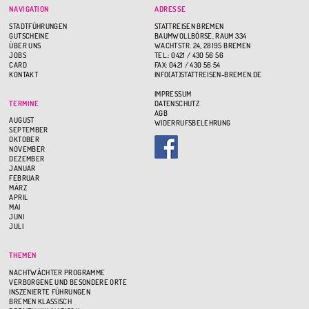
NAVIGATION
ADRESSE
STADTFÜHRUNGEN
STATTREISEN BREMEN
GUTSCHEINE
BAUMWOLLBÖRSE, RAUM 334
ÜBER UNS
WACHTSTR. 24, 28195 BREMEN
JOBS
TEL.: 0421 / 430 56 56
CARD
FAX: 0421 / 430 56 54
KONTAKT
INFO(AT)STATTREISEN-BREMEN.DE
IMPRESSUM
TERMINE
DATENSCHUTZ
AGB
AUGUST
WIDERRUFSBELEHRUNG
SEPTEMBER
OKTOBER
NOVEMBER
DEZEMBER
JANUAR
FEBRUAR
MÄRZ
APRIL
MAI
JUNI
JULI
THEMEN
NACHTWÄCHTER PROGRAMME
VERBORGENE UND BESONDERE ORTE
INSZENIERTE FÜHRUNGEN
BREMEN KLASSISCH