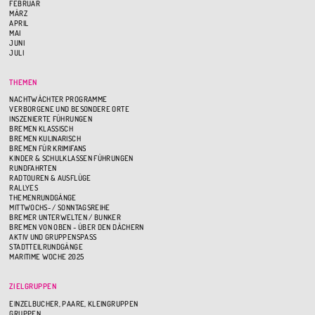
FEBRUAR
MÄRZ
APRIL
MAI
JUNI
JULI
THEMEN
NACHTWÄCHTER PROGRAMME
VERBORGENE UND BESONDERE ORTE
INSZENIERTE FÜHRUNGEN
BREMEN KLASSISCH
BREMEN KULINARISCH
BREMEN FÜR KRIMIFANS
KINDER & SCHULKLASSEN FÜHRUNGEN
RUNDFAHRTEN
RADTOUREN & AUSFLÜGE
RALLYES
THEMENRUNDGÄNGE
MITTWOCHS- / SONNTAGSREIHE
BREMER UNTERWELTEN / BUNKER
BREMEN VON OBEN - ÜBER DEN DÄCHERN
AKTIV UND GRUPPENSPASS
STADTTEILRUNDGÄNGE
MARITIME WOCHE 2025
ZIELGRUPPEN
EINZELBUCHER, PAARE, KLEINGRUPPEN
GRUPPEN