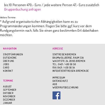
bis 10 Personen 470,- Euro / jede weitere Person 47,- Euro zusätzlich
Gruppenbuchung anfragen
* Aufgrund organisatorischer Abhängigkeiten kann es zu
Programmänderungen kommen. Fragen Sie bitte ggf. kurz vor dem
Rundgangstermin nach, falls Sie einen ganz bestimmten Ort dabeihaben
möchten.
NAVIGATION
ADRESSE
STADTFÜHRUNGEN
STATTREISEN BREMEN
GUTSCHEINE
BAUMWOLLBÖRSE, RAUM 334
ÜBER UNS
WACHTSTR. 24, 28195 BREMEN
JOBS
TEL.: 0421 / 430 56 56
CARD
FAX: 0421 / 430 56 54
KONTAKT
INFO(AT)STATTREISEN-BREMEN.DE
IMPRESSUM
TERMINE
DATENSCHUTZ
AGB
AUGUST
WIDERRUFSBELEHRUNG
SEPTEMBER
OKTOBER
NOVEMBER
DEZEMBER
JANUAR