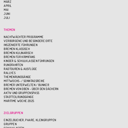
MÄRZ
APRIL
MAI
JUNI
JULI
THEMEN
NACHTWÄCHTER PROGRAMME
VERBORGENE UND BESONDERE ORTE
INSZENIERTE FÜHRUNGEN
BREMEN KLASSISCH
BREMEN KULINARISCH
BREMEN FÜR KRIMIFANS
KINDER & SCHULKLASSEN FÜHRUNGEN
RUNDFAHRTEN
RADTOUREN & AUSFLÜGE
RALLYES
THEMENRUNDGÄNGE
MITTWOCHS- / SONNTAGSREIHE
BREMER UNTERWELTEN / BUNKER
BREMEN VON OBEN - ÜBER DEN DÄCHERN
AKTIV UND GRUPPENSPASS
STADTTEILRUNDGÄNGE
MARITIME WOCHE 2025
ZIELGRUPPEN
EINZELBUCHER, PAARE, KLEINGRUPPEN
GRUPPEN
SCHULKLASSEN