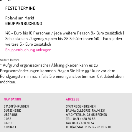
FESTE TERMINE
Roland am Markt
GRUPPENBUCHUNG
140,- Euro bis 10 Personen / jede weitere Person 8,- Euro zusätzlich |
Schulklassen, Jugendgruppen bis 25 Schüler:innen 140,- Euro, jede:r
weitere 5,- Euro zusätzlich
Gruppenbuchung anfragen
* Aufgrund organisatorischer Abhängigkeiten kann es zu
Programmänderungen kommen. Fragen Sie bitte ggf. kurz vor dem
Rundgangstermin nach, falls Sie einen ganz bestimmten Ort dabeihaben
möchten.
NAVIGATION
ADRESSE
STADTFÜHRUNGEN
STATTREISEN BREMEN
GUTSCHEINE
BAUMWOLLBÖRSE, RAUM 334
ÜBER UNS
WACHTSTR. 24, 28195 BREMEN
JOBS
TEL.: 0421 / 430 56 56
CARD
FAX: 0421 / 430 56 54
KONTAKT
INFO(AT)STATTREISEN-BREMEN.DE