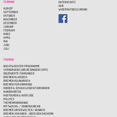
TERMINE
DATENSCHUTZ
AGB
AUGUST
WIDERRUFSBELEHRUNG
SEPTEMBER
OKTOBER
NOVEMBER
DEZEMBER
JANUAR
FEBRUAR
MÄRZ
APRIL
MAI
JUNI
JULI
THEMEN
NACHTWÄCHTER PROGRAMME
VERBORGENE UND BESONDERE ORTE
INSZENIERTE FÜHRUNGEN
BREMEN KLASSISCH
BREMEN KULINARISCH
BREMEN FÜR KRIMIFANS
KINDER & SCHULKLASSEN FÜHRUNGEN
RUNDFAHRTEN
RADTOUREN & AUSFLÜGE
RALLYES
THEMENRUNDGÄNGE
MITTWOCHS- / SONNTAGSREIHE
BREMER UNTERWELTEN / BUNKER
BREMEN VON OBEN - ÜBER DEN DÄCHERN