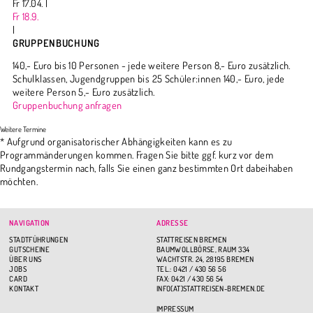
Fr 17.04. |
Fr 18.9.
|
GRUPPENBUCHUNG
140,- Euro bis 10 Personen - jede weitere Person 8,- Euro zusätzlich.
Schulklassen, Jugendgruppen bis 25 Schüler:innen 140,- Euro, jede
weitere Person 5,- Euro zusätzlich.
Gruppenbuchung anfragen
* Aufgrund organisatorischer Abhängigkeiten kann es zu
Programmänderungen kommen. Fragen Sie bitte ggf. kurz vor dem
Rundgangstermin nach, falls Sie einen ganz bestimmten Ort dabeihaben
möchten.
NAVIGATION
ADRESSE
STADTFÜHRUNGEN
STATTREISEN BREMEN
GUTSCHEINE
BAUMWOLLBÖRSE, RAUM 334
ÜBER UNS
WACHTSTR. 24, 28195 BREMEN
JOBS
TEL.: 0421 / 430 56 56
CARD
FAX: 0421 / 430 56 54
KONTAKT
INFO(AT)STATTREISEN-BREMEN.DE
IMPRESSUM