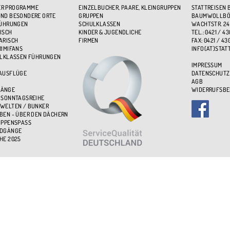
R PROGRAMME
EINZELBUCHER, PAARE, KLEINGRUPPEN
STATTREISEN 
ND BESONDERE ORTE
GRUPPEN
BAUMWOLLBÖR
FÜHRUNGEN
SCHULKLASSEN
WACHTSTR. 24
ISCH
KINDER & JUGENDLICHE
TEL.: 0421 / 43
ARISCH
FIRMEN
FAX: 0421 / 43
RIMIFANS
INFO(AT)STAT
ULKLASSEN FÜHRUNGEN
IMPRESSUM
 AUSFLÜGE
DATENSCHUTZ
AGB
GÄNGE
WIDERRUFSB
 SONNTAGSREIHE
WELTEN / BUNKER
BEN - ÜBER DEN DÄCHERN
UPPENSPASS
NDGÄNGE
HE 2025