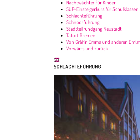
Nachtwächter für Kinder
SUP-Einsteigerkurs für Schulklassen
Schlachteführung
Schnoorführung
Stadtteilrundgang Neustadt
Tatort Bremen
Von Gräfin Emma und anderen Em(
Vorwärts und zurück
50
SCHLACHTEFÜHRUNG