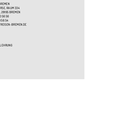
BREMEN
SE, RAUM 334
, 28195 BREMEN
0 56 56
0 56 54
TREISEN-BREMEN.DE
ELEHRUNG