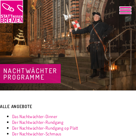
NACHTWÄCHTER
PROGRAMME
ALLE ANGEBOTE
Das Nachtwächter-Dinner
Der Nachtwächter-Rundgang
Der Nachtwächter-Rundgang op Platt
Der Nachtwächter-Schmaus