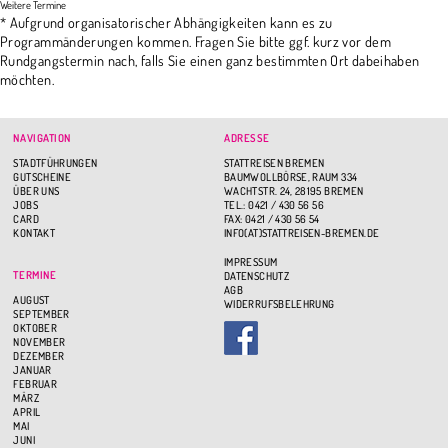
* Aufgrund organisatorischer Abhängigkeiten kann es zu
Programmänderungen kommen. Fragen Sie bitte ggf. kurz vor dem
Rundgangstermin nach, falls Sie einen ganz bestimmten Ort dabeihaben
möchten.
NAVIGATION
ADRESSE
STADTFÜHRUNGEN
STATTREISEN BREMEN
GUTSCHEINE
BAUMWOLLBÖRSE, RAUM 334
ÜBER UNS
WACHTSTR. 24, 28195 BREMEN
JOBS
TEL.: 0421 / 430 56 56
CARD
FAX: 0421 / 430 56 54
KONTAKT
INFO(AT)STATTREISEN-BREMEN.DE
IMPRESSUM
TERMINE
DATENSCHUTZ
AGB
AUGUST
WIDERRUFSBELEHRUNG
SEPTEMBER
OKTOBER
NOVEMBER
DEZEMBER
JANUAR
FEBRUAR
MÄRZ
APRIL
MAI
JUNI