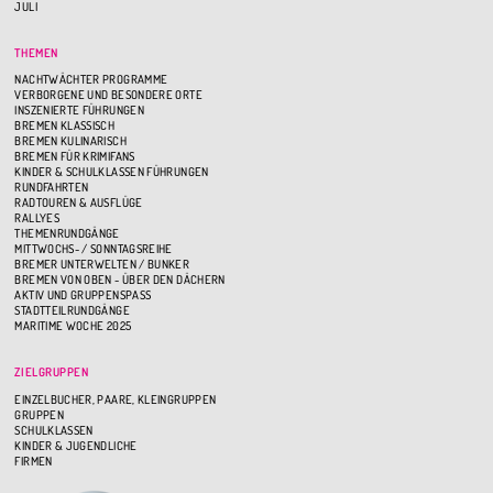
JULI
THEMEN
NACHTWÄCHTER PROGRAMME
VERBORGENE UND BESONDERE ORTE
INSZENIERTE FÜHRUNGEN
BREMEN KLASSISCH
BREMEN KULINARISCH
BREMEN FÜR KRIMIFANS
KINDER & SCHULKLASSEN FÜHRUNGEN
RUNDFAHRTEN
RADTOUREN & AUSFLÜGE
RALLYES
THEMENRUNDGÄNGE
MITTWOCHS- / SONNTAGSREIHE
BREMER UNTERWELTEN / BUNKER
BREMEN VON OBEN - ÜBER DEN DÄCHERN
AKTIV UND GRUPPENSPASS
STADTTEILRUNDGÄNGE
MARITIME WOCHE 2025
ZIELGRUPPEN
EINZELBUCHER, PAARE, KLEINGRUPPEN
GRUPPEN
SCHULKLASSEN
KINDER & JUGENDLICHE
FIRMEN