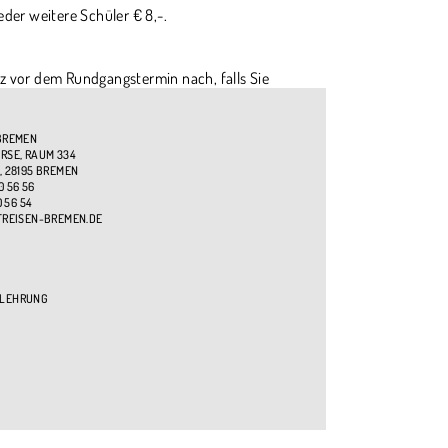
eder weitere Schüler € 8,-.
z vor dem Rundgangstermin nach, falls Sie
BREMEN
SE, RAUM 334
, 28195 BREMEN
0 56 56
0 56 54
TREISEN-BREMEN.DE
ELEHRUNG