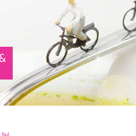
 &
r Rad