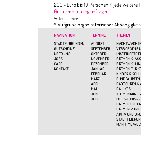
200,- Euro bis 10 Personen / jede weitere P
Gruppenbuchung anfragen
* Aufgrund organisatorischer Abhängigkeit
einen ganz bestimmten Ort dabeihaben mö
NAVIGATION
TERMINE
THEMEN
STADTFÜHRUNGEN
AUGUST
NACHTWÄCHTE
GUTSCHEINE
SEPTEMBER
VERBORGENE U
ÜBER UNS
OKTOBER
INSZENIERTE 
JOBS
NOVEMBER
BREMEN KLASS
CARD
DEZEMBER
BREMEN KULIN
KONTAKT
JANUAR
BREMEN FÜR K
FEBRUAR
KINDER & SCH
MÄRZ
RUNDFAHRTEN
APRIL
RADTOUREN &
MAI
RALLYES
JUNI
THEMENRUND
JULI
MITTWOCHS- /
BREMER UNTER
BREMEN VON O
AKTIV UND GR
STADTTEILRU
MARITIME WOC