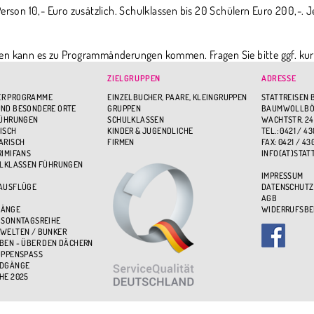
erson 10,- Euro zusätzlich. Schulklassen bis 20 Schülern Euro 200,-. J
en kann es zu Programmänderungen kommen. Fragen Sie bitte ggf. kur
chten.
ZIELGRUPPEN
ADRESSE
R PROGRAMME
EINZELBUCHER, PAARE, KLEINGRUPPEN
STATTREISEN 
ND BESONDERE ORTE
GRUPPEN
BAUMWOLLBÖR
FÜHRUNGEN
SCHULKLASSEN
WACHTSTR. 24
ISCH
KINDER & JUGENDLICHE
TEL.: 0421 / 43
ARISCH
FIRMEN
FAX: 0421 / 43
RIMIFANS
INFO(AT)STAT
ULKLASSEN FÜHRUNGEN
IMPRESSUM
 AUSFLÜGE
DATENSCHUTZ
AGB
GÄNGE
WIDERRUFSB
 SONNTAGSREIHE
WELTEN / BUNKER
BEN - ÜBER DEN DÄCHERN
UPPENSPASS
NDGÄNGE
HE 2025