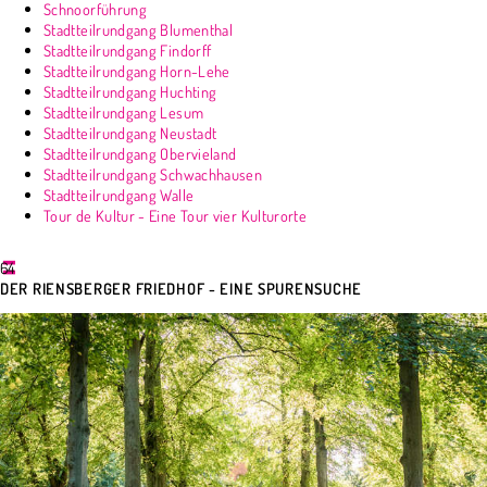
Schnoorführung
Stadtteilrundgang Blumenthal
Stadtteilrundgang Findorff
Stadtteilrundgang Horn-Lehe
Stadtteilrundgang Huchting
Stadtteilrundgang Lesum
Stadtteilrundgang Neustadt
Stadtteilrundgang Obervieland
Stadtteilrundgang Schwachhausen
Stadtteilrundgang Walle
Tour de Kultur - Eine Tour vier Kulturorte
64
DER RIENSBERGER FRIEDHOF - EINE SPURENSUCHE