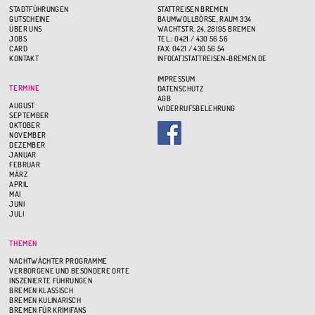
STADTFÜHRUNGEN
STATTREISEN BREMEN
GUTSCHEINE
BAUMWOLLBÖRSE, RAUM 334
ÜBER UNS
WACHTSTR. 24, 28195 BREMEN
JOBS
TEL.: 0421 / 430 56 56
CARD
FAX: 0421 / 430 56 54
KONTAKT
INFO(AT)STATTREISEN-BREMEN.DE
IMPRESSUM
TERMINE
DATENSCHUTZ
AGB
AUGUST
WIDERRUFSBELEHRUNG
SEPTEMBER
OKTOBER
NOVEMBER
DEZEMBER
JANUAR
FEBRUAR
MÄRZ
APRIL
MAI
JUNI
JULI
THEMEN
NACHTWÄCHTER PROGRAMME
VERBORGENE UND BESONDERE ORTE
INSZENIERTE FÜHRUNGEN
BREMEN KLASSISCH
BREMEN KULINARISCH
BREMEN FÜR KRIMIFANS