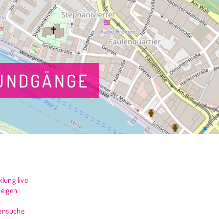
RUNDGÄNGE
lung live
 eigen
rensuche