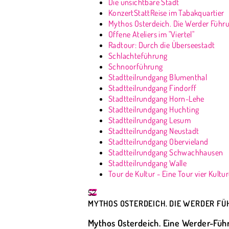
Die unsichtbare Stadt
KonzertStattReise im Tabakquartier
Mythos Osterdeich. Die Werder Führu
Offene Ateliers im "Viertel"
Radtour: Durch die Überseestadt
Schlachteführung
Schnoorführung
Stadtteilrundgang Blumenthal
Stadtteilrundgang Findorff
Stadtteilrundgang Horn-Lehe
Stadtteilrundgang Huchting
Stadtteilrundgang Lesum
Stadtteilrundgang Neustadt
Stadtteilrundgang Obervieland
Stadtteilrundgang Schwachhausen
Stadtteilrundgang Walle
Tour de Kultur - Eine Tour vier Kultu
52
MYTHOS OSTERDEICH. DIE WERDER FÜ
Mythos Osterdeich. Eine Werder-Füh