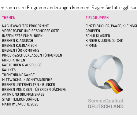
en kann es zu Programmänderungen kommen. Fragen Sie bitte ggf. kur
chten.
THEMEN
ZIELGRUPPEN
NACHTWÄCHTER PROGRAMME
EINZELBUCHER, PAARE, KLEING
VERBORGENE UND BESONDERE ORTE
GRUPPEN
INSZENIERTE FÜHRUNGEN
SCHULKLASSEN
BREMEN KLASSISCH
KINDER & JUGENDLICHE
BREMEN KULINARISCH
FIRMEN
BREMEN FÜR KRIMIFANS
KINDER & SCHULKLASSEN FÜHRUNGEN
RUNDFAHRTEN
RADTOUREN & AUSFLÜGE
RALLYES
THEMENRUNDGÄNGE
MITTWOCHS- / SONNTAGSREIHE
BREMER UNTERWELTEN / BUNKER
BREMEN VON OBEN - ÜBER DEN DÄCHERN
AKTIV UND GRUPPENSPASS
STADTTEILRUNDGÄNGE
MARITIME WOCHE 2025