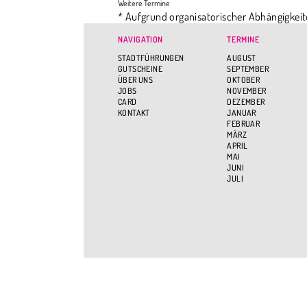
* Aufgrund organisatorischer Abhängigkeit
einen ganz bestimmten Ort dabeihaben mö
NAVIGATION
TERMINE
STADTFÜHRUNGEN
AUGUST
GUTSCHEINE
SEPTEMBER
ÜBER UNS
OKTOBER
JOBS
NOVEMBER
CARD
DEZEMBER
KONTAKT
JANUAR
FEBRUAR
MÄRZ
APRIL
MAI
JUNI
JULI