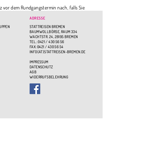
z vor dem Rundgangstermin nach, falls Sie
ADRESSE
RUPPEN
STATTREISEN BREMEN
BAUMWOLLBÖRSE, RAUM 334
WACHTSTR. 24, 28195 BREMEN
TEL.: 0421 / 430 56 56
FAX: 0421 / 430 56 54
INFO(AT)STATTREISEN-BREMEN.DE
IMPRESSUM
DATENSCHUTZ
AGB
WIDERRUFSBELEHRUNG