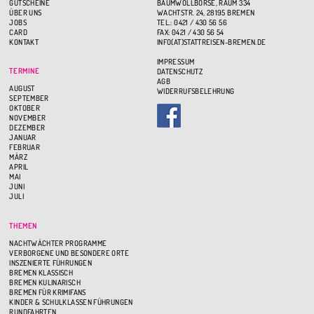
GUTSCHEINE
BAUMWOLLBÖRSE, RAUM 334
ÜBER UNS
WACHTSTR. 24, 28195 BREMEN
JOBS
TEL.: 0421 / 430 56 56
CARD
FAX: 0421 / 430 56 54
KONTAKT
INFO(AT)STATTREISEN-BREMEN.DE
IMPRESSUM
TERMINE
DATENSCHUTZ
AGB
AUGUST
WIDERRUFSBELEHRUNG
SEPTEMBER
OKTOBER
NOVEMBER
DEZEMBER
JANUAR
FEBRUAR
MÄRZ
APRIL
MAI
JUNI
JULI
THEMEN
NACHTWÄCHTER PROGRAMME
VERBORGENE UND BESONDERE ORTE
INSZENIERTE FÜHRUNGEN
BREMEN KLASSISCH
BREMEN KULINARISCH
BREMEN FÜR KRIMIFANS
KINDER & SCHULKLASSEN FÜHRUNGEN
RUNDFAHRTEN