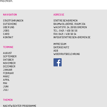
möchten.
NAVIGATION
ADRESSE
STADTFÜHRUNGEN
STATTREISEN BREMEN
GUTSCHEINE
BAUMWOLLBÖRSE, RAUM 334
ÜBER UNS
WACHTSTR. 24, 28195 BREMEN
JOBS
TEL.: 0421 / 430 56 56
CARD
FAX: 0421 / 430 56 54
KONTAKT
INFO(AT)STATTREISEN-BREMEN.DE
IMPRESSUM
TERMINE
DATENSCHUTZ
AGB
AUGUST
WIDERRUFSBELEHRUNG
SEPTEMBER
OKTOBER
NOVEMBER
DEZEMBER
JANUAR
FEBRUAR
MÄRZ
APRIL
MAI
JUNI
JULI
THEMEN
NACHTWÄCHTER PROGRAMME